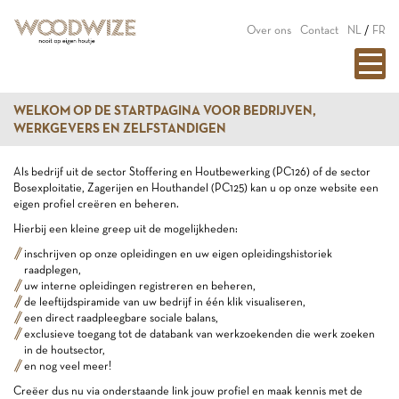
Over ons
Contact
NL
/
FR
WELKOM OP DE STARTPAGINA VOOR BEDRIJVEN,
WERKGEVERS EN ZELFSTANDIGEN
Als bedrijf uit de sector Stoffering en Houtbewerking (PC126) of de sector
Bosexploitatie, Zagerijen en Houthandel (PC125) kan u op onze website een
eigen profiel creëren en beheren.
Hierbij een kleine greep uit de mogelijkheden:
inschrijven op onze opleidingen en uw eigen opleidingshistoriek
raadplegen,
uw interne opleidingen registreren en beheren,
de leeftijdspiramide van uw bedrijf in één klik visualiseren,
een direct raadpleegbare sociale balans,
exclusieve toegang tot de databank van werkzoekenden die werk zoeken
in de houtsector,
en nog veel meer!
Creëer dus nu via onderstaande link jouw profiel en maak kennis met de