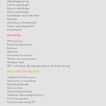
Opleidingsplanning
Interne opleidingen
Externe opleidingen
Online opleidingen
Opleidingen voor bedienden
Kalender
Opleiding werkzoekenden
Vlaams opleidingsverlof
Evaluatietool
HR ADVIES
HR Projecten
Beeldwoordenboeken
Instroom
Uitstroom
Diversiteit en inclusie
Werken aan competenties
Werkbaar Werk
IBO - Individuele Beroepsopleiding in de Onderneming
VEILIGHEID EN WELZIJN
Veiligheid (in het) nieuws
Infosessies en workshops
Opleidingskalender
Tools en links
Machinedocumentatie
Toolboxen: Basisveiligheid Hout
Info Diisocyanaten
Psychosociaal welzijn