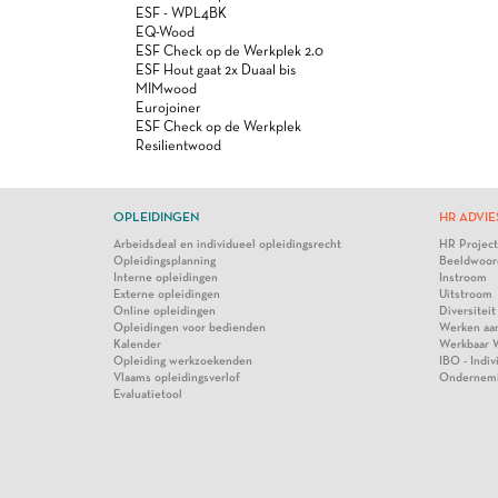
ESF - WPL4BK
EQ-Wood
ESF Check op de Werkplek 2.0
ESF Hout gaat 2x Duaal bis
MIMwood
Eurojoiner
ESF Check op de Werkplek
Resilientwood
OPLEIDINGEN
HR ADVIE
Arbeidsdeal en individueel opleidingsrecht
HR Projec
Opleidingsplanning
Beeldwoor
Interne opleidingen
Instroom
Externe opleidingen
Uitstroom
Online opleidingen
Diversiteit
Opleidingen voor bedienden
Werken aa
Kalender
Werkbaar 
Opleiding werkzoekenden
IBO - Indi
Vlaams opleidingsverlof
Ondernem
Evaluatietool