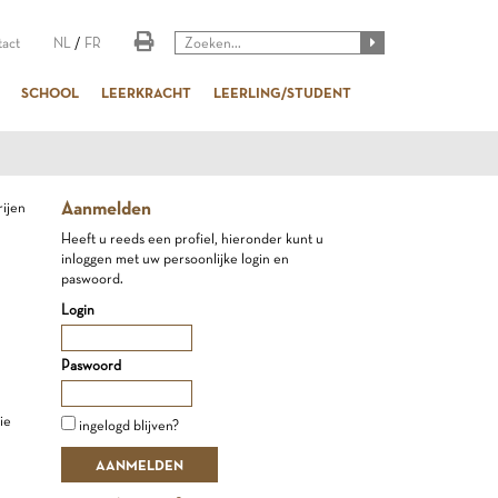
act
NL
/
FR
SCHOOL
LEERKRACHT
LEERLING/STUDENT
Aanmelden
rijen
Heeft u reeds een profiel, hieronder kunt u
inloggen met uw persoonlijke login en
paswoord.
Login
Paswoord
ie
ingelogd blijven?