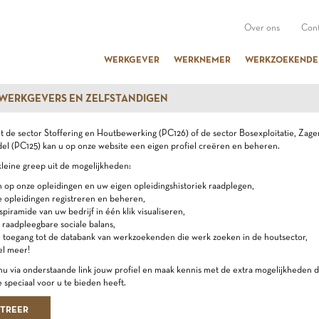
Over ons
Cont
WERKGEVER
WERKNEMER
WERKZOEKENDE
 WERKGEVERS EN ZELFSTANDIGEN
uit de sector Stoffering en Houtbewerking (PC126) of de sector Bosexploitatie, Zage
l (PC125) kan u op onze website een eigen profiel creëren en beheren.
kleine greep uit de mogelijkheden:
n op onze opleidingen en uw eigen opleidingshistoriek raadplegen,
e opleidingen registreren en beheren,
dspiramide van uw bedrijf in één klik visualiseren,
 raadpleegbare sociale balans,
e toegang tot de databank van werkzoekenden die werk zoeken in de houtsector,
el meer!
u via onderstaande link jouw profiel en maak kennis met de extra mogelijkheden d
 speciaal voor u te bieden heeft.
STREER