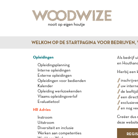
WELKOM OP DE STARTPAGINA VOOR BEDRIJVEN,
Opleidingen
Als bedrijf 
en Houthande
Opleidingsplanning
Interne opleidingen
Hierbij een 
Externe opleidingen
inschrijve
Opleidingen voor bedienden
Kalender
uw intern
Opleiding werkzoekenden
de leeftij
Vlaams opleidingsverlof
een direct
Evaluatietool
exclusiev
en nog ve
HR Advies
Creëer dus n
Instroom
deze website
Uitstroom
Diversiteit en inclusie
Werken aan competenties
REGI