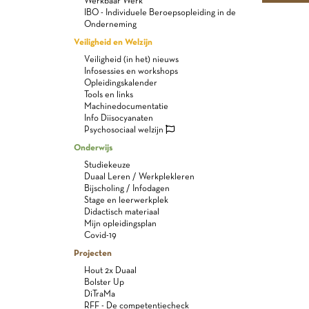
Werkbaar Werk
IBO - Individuele Beroepsopleiding in de
Onderneming
Veiligheid en Welzijn
Veiligheid (in het) nieuws
Infosessies en workshops
Opleidingskalender
Tools en links
Machinedocumentatie
Info Diisocyanaten
Psychosociaal welzijn
Onderwijs
Studiekeuze
Duaal Leren / Werkplekleren
Bijscholing / Infodagen
Stage en leerwerkplek
Didactisch materiaal
Mijn opleidingsplan
Covid-19
Projecten
Hout 2x Duaal
Bolster Up
DiTraMa
RFF - De competentiecheck