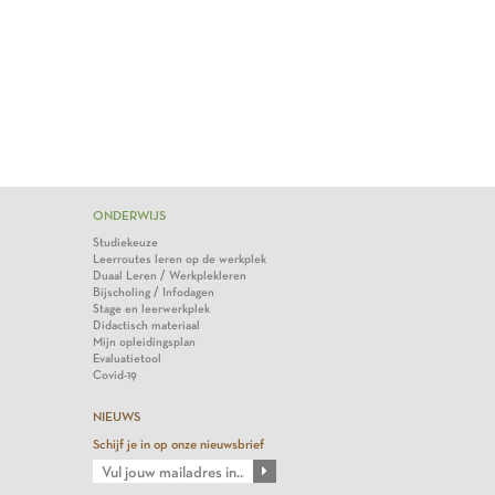
ONDERWIJS
Studiekeuze
Leerroutes leren op de werkplek
Duaal Leren / Werkplekleren
Bijscholing / Infodagen
Stage en leerwerkplek
Didactisch materiaal
Mijn opleidingsplan
Evaluatietool
Covid-19
NIEUWS
Schijf je in op onze nieuwsbrief