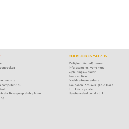
S
VEILIGHEID EN WELZIJN
ten
Veiligheid (in het) nieuws
denboeken
Infosessies en workshops
Opleidingskalender
Tools en links
 en inclusie
Machinedocumentatie
n competenties
Toolboxen: Basisveiligheid Hout
Werk
Info Diisocyanaten
viduele Beroepsopleiding in de
Psychosociaal welzijn
ing