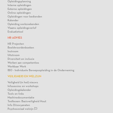
Opleidingsplanning
Interne opleidingen
Externe opleidingen
Online opleidingen
Opleidingen voor bedienden
Kalender
Opleiding werkzoekenden
Vlaams opleidingsverlof
Evaluatietool
HR ADVIES
HR Projecten
Beeldwoordenboeken
Instroom
Uitstroom
Diversiteit en inclusie
Werken aan competenties
Werkbaar Werk
IBO - Individuele Beroepsopleiding in de Onderneming
VEILIGHEID EN WELZIJN
Veiligheid (in het) nieuws
Infosessies en workshops
Opleidingskalender
Tools en links
Machinedocumentatie
Toolboxen: Basisveiligheid Hout
Info Diisocyanaten
Psychosociaal welzijn