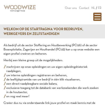
Over ons
Contact
NL
/
FR
WELKOM OP DE STARTPAGINA VOOR BEDRIJVEN,
WERKGEVERS EN ZELFSTANDIGEN
Als bedrijf uit de sector Stoffering en Houtbewerking (PC126) of de sector
Bosexploitatie, Zagerijen en Houthandel (PC125) kan u op onze website een
eigen profiel creëren en beheren.
Hierbij een kleine greep uit de mogelijkheden:
inschrijven op onze opleidingen en uw eigen opleidingshistoriek
raadplegen,
uw interne opleidingen registreren en beheren,
de leeftijdspiramide van uw bedrijf in één klik visualiseren,
een direct raadpleegbare sociale balans,
exclusieve toegang tot de databank van werkzoekenden die werk zoeken
in de houtsector,
en nog veel meer!
Creëer dus nu via onderstaande link jouw profiel en maak kennis met de