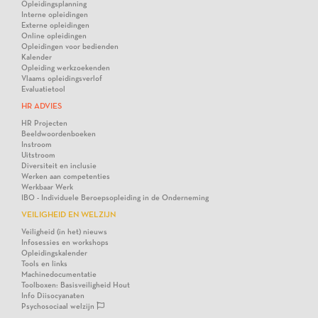
Opleidingsplanning
Interne opleidingen
Externe opleidingen
Online opleidingen
Opleidingen voor bedienden
Kalender
Opleiding werkzoekenden
Vlaams opleidingsverlof
Evaluatietool
HR ADVIES
HR Projecten
Beeldwoordenboeken
Instroom
Uitstroom
Diversiteit en inclusie
Werken aan competenties
Werkbaar Werk
IBO - Individuele Beroepsopleiding in de Onderneming
VEILIGHEID EN WELZIJN
Veiligheid (in het) nieuws
Infosessies en workshops
Opleidingskalender
Tools en links
Machinedocumentatie
Toolboxen: Basisveiligheid Hout
Info Diisocyanaten
Psychosociaal welzijn