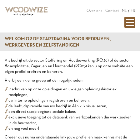
Over ons
Contact
NL
/
FR
WELKOM OP DE STARTPAGINA VOOR BEDRIJVEN,
WERKGEVERS EN ZELFSTANDIGEN
Als bedrijf uit de sector Stoffering en Houtbewerking (PC126) of de sector
Bosexploitatie, Zagerijen en Houthandel (PC125) kan u op onze website een
eigen profiel creëren en beheren.
Hierbij een kleine greep uit de mogelijkheden:
inschrijven op onze opleidingen en uw eigen opleidingshistoriek
raadplegen,
uw interne opleidingen registreren en beheren,
de leeftijdspiramide van uw bedrijf in één klik visualiseren,
een direct raadpleegbare sociale balans,
exclusieve toegang tot de databank van werkzoekenden die werk zoeken
in de houtsector,
en nog veel meer!
Creëer dus nu via onderstaande link jouw profiel en maak kennis met de