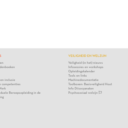
S
VEILIGHEID EN WELZIJN
ten
Veiligheid (in het) nieuws
denboeken
Infosessies en workshops
Opleidingskalender
Tools en links
 en inclusie
Machinedocumentatie
n competenties
Toolboxen: Basisveiligheid Hout
Werk
Info Diisocyanaten
viduele Beroepsopleiding in de
Psychosociaal welzijn
ing