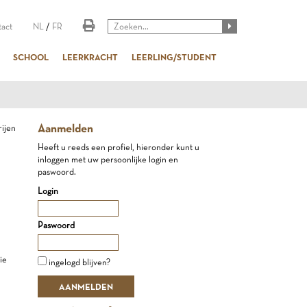
act
NL
/
FR
SCHOOL
LEERKRACHT
LEERLING/STUDENT
Aanmelden
rijen
Heeft u reeds een profiel, hieronder kunt u
inloggen met uw persoonlijke login en
paswoord.
Login
Paswoord
ie
ingelogd blijven?