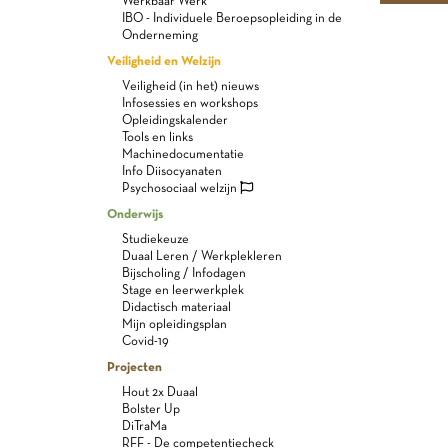
Werkbaar Werk
IBO - Individuele Beroepsopleiding in de
Onderneming
Veiligheid en Welzijn
Veiligheid (in het) nieuws
Infosessies en workshops
Opleidingskalender
Tools en links
Machinedocumentatie
Info Diisocyanaten
Psychosociaal welzijn
Onderwijs
Studiekeuze
Duaal Leren / Werkplekleren
Bijscholing / Infodagen
Stage en leerwerkplek
Didactisch materiaal
Mijn opleidingsplan
Covid-19
Projecten
Hout 2x Duaal
Bolster Up
DiTraMa
RFF - De competentiecheck