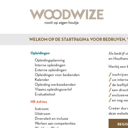
WELKOM OP DE STARTPAGINA VOOR BEDRIJVEN,
Opleidingen
Als bedrijf 
en Houthande
Opleidingsplanning
Interne opleidingen
Hierbij een 
Externe opleidingen
inschrijve
Opleidingen voor bedienden
Kalender
uw intern
Opleiding werkzoekenden
de leeftij
Vlaams opleidingsverlof
een direct
Evaluatietool
exclusiev
en nog ve
HR Advies
Creëer dus n
Instroom
deze website
Uitstroom
Diversiteit en inclusie
Werken aan competenties
REGI