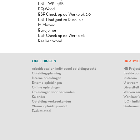
ESF - WPL4BK
EQ-Wood
ESF Check op de Werkplek 2.0
ESF Hout gaat 2x Duaal bis
MIMwood
Eurojoiner
ESF Check op de Werkplek
Resilientwood
OPLEIDINGEN
HR ADVIE
Arbeidsdeal en individueel opleidingsrecht
HR Projec
Opleidingsplanning
Beeldwoor
Interne opleidingen
Instroom
Externe opleidingen
Uitstroom
Online opleidingen
Diversiteit
Opleidingen voor bedienden
Werken aa
Kalender
Werkbaar 
Opleiding werkzoekenden
IBO - Indi
Vlaams opleidingsverlof
Ondernem
Evaluatietool