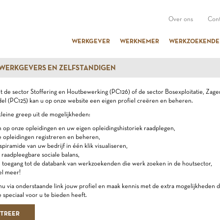
Over ons
Cont
WERKGEVER
WERKNEMER
WERKZOEKENDE
 WERKGEVERS EN ZELFSTANDIGEN
uit de sector Stoffering en Houtbewerking (PC126) of de sector Bosexploitatie, Zage
l (PC125) kan u op onze website een eigen profiel creëren en beheren.
kleine greep uit de mogelijkheden:
n op onze opleidingen en uw eigen opleidingshistoriek raadplegen,
e opleidingen registreren en beheren,
dspiramide van uw bedrijf in één klik visualiseren,
 raadpleegbare sociale balans,
e toegang tot de databank van werkzoekenden die werk zoeken in de houtsector,
el meer!
u via onderstaande link jouw profiel en maak kennis met de extra mogelijkheden d
 speciaal voor u te bieden heeft.
STREER