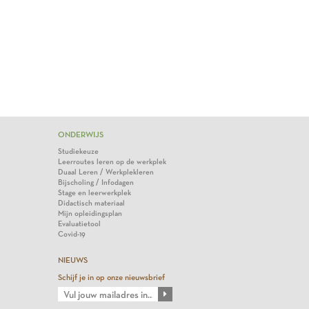
ONDERWIJS
Studiekeuze
Leerroutes leren op de werkplek
Duaal Leren / Werkplekleren
Bijscholing / Infodagen
Stage en leerwerkplek
Didactisch materiaal
Mijn opleidingsplan
Evaluatietool
Covid-19
NIEUWS
Schijf je in op onze nieuwsbrief