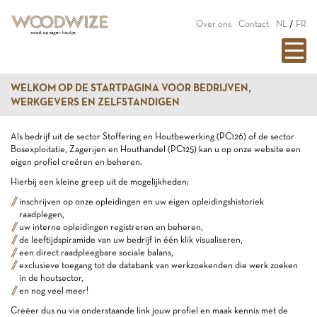
Over ons
Contact
NL
/
FR
WELKOM OP DE STARTPAGINA VOOR BEDRIJVEN,
WERKGEVERS EN ZELFSTANDIGEN
Als bedrijf uit de sector Stoffering en Houtbewerking (PC126) of de sector
Bosexploitatie, Zagerijen en Houthandel (PC125) kan u op onze website een
eigen profiel creëren en beheren.
Hierbij een kleine greep uit de mogelijkheden:
inschrijven op onze opleidingen en uw eigen opleidingshistoriek
raadplegen,
uw interne opleidingen registreren en beheren,
de leeftijdspiramide van uw bedrijf in één klik visualiseren,
een direct raadpleegbare sociale balans,
exclusieve toegang tot de databank van werkzoekenden die werk zoeken
in de houtsector,
en nog veel meer!
Creëer dus nu via onderstaande link jouw profiel en maak kennis met de