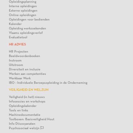
Opleidingsplanning
Interne opleidingen
Externe opleidingen
Online opleidingen
Opleidingen voor bedienden
Kalender
Opleiding werkzoekenden
Vlaams opleidingsverlof
Evaluatietool
HR ADVIES
HR Projecten
Beeldwoordenboeken
Instroom
Uitstroom
Diversiteit en inclusie
Werken aan competenties
Werkbaar Werk
IBO - Individuele Beroepsopleiding in de Onderneming
VEILIGHEID EN WELZIJN
Veiligheid (in het) nieuws
Infosessies en workshops
Opleidingskalender
Tools en links
Machinedocumentatie
Toolboxen: Basisveiligheid Hout
Info Diisocyanaten
Psychosociaal welzijn