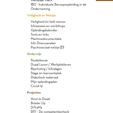
Werkbaar Werk
IBO - Individuele Beroepsopleiding in de
Onderneming
Veiligheid en Welzijn
Veiligheid (in het) nieuws
Infosessies en workshops
Opleidingskalender
Tools en links
Machinedocumentatie
Info Diisocyanaten
Psychosociaal welzijn
Onderwijs
Studiekeuze
Duaal Leren / Werkplekleren
Bijscholing / Infodagen
Stage en leerwerkplek
Didactisch materiaal
Mijn opleidingsplan
Covid-19
Projecten
Hout 2x Duaal
Bolster Up
DiTraMa
RFF - De competentiecheck