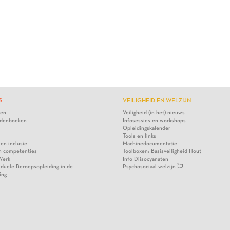
S
VEILIGHEID EN WELZIJN
ten
Veiligheid (in het) nieuws
denboeken
Infosessies en workshops
Opleidingskalender
Tools en links
 en inclusie
Machinedocumentatie
n competenties
Toolboxen: Basisveiligheid Hout
Werk
Info Diisocyanaten
viduele Beroepsopleiding in de
Psychosociaal welzijn
ing