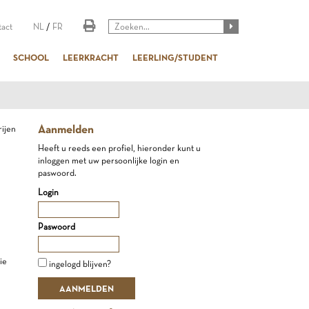
act
NL
/
FR
SCHOOL
LEERKRACHT
LEERLING/STUDENT
Aanmelden
rijen
Heeft u reeds een profiel, hieronder kunt u
inloggen met uw persoonlijke login en
paswoord.
Login
Paswoord
ie
ingelogd blijven?