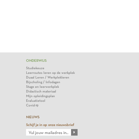
ONDERWIJS
Studiekeuze
Leerroutes leren op de werkplek
Duaal Leren / Werkplekleren
Bijscholing / Infodagen
Stage en leerwerkplek
Didactisch materiaal
Mijn opleidingsplan
Evaluatietool
Covid-19
NIEUWS
Schijf je in op onze nieuwsbrief