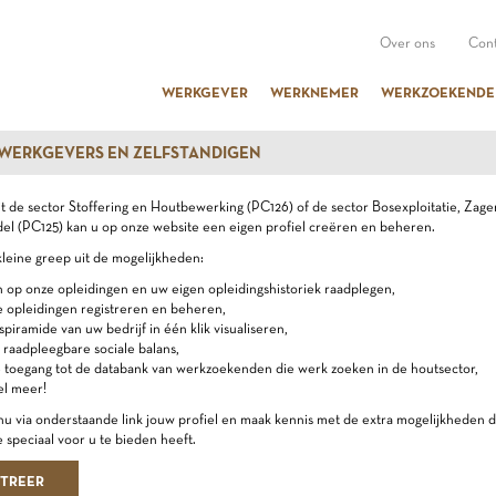
Over ons
Cont
WERKGEVER
WERKNEMER
WERKZOEKENDE
 WERKGEVERS EN ZELFSTANDIGEN
uit de sector Stoffering en Houtbewerking (PC126) of de sector Bosexploitatie, Zage
l (PC125) kan u op onze website een eigen profiel creëren en beheren.
kleine greep uit de mogelijkheden:
n op onze opleidingen en uw eigen opleidingshistoriek raadplegen,
e opleidingen registreren en beheren,
dspiramide van uw bedrijf in één klik visualiseren,
 raadpleegbare sociale balans,
e toegang tot de databank van werkzoekenden die werk zoeken in de houtsector,
el meer!
u via onderstaande link jouw profiel en maak kennis met de extra mogelijkheden d
 speciaal voor u te bieden heeft.
STREER