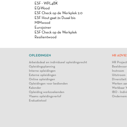
ESF - WPL4BK
EQ-Wood
ESF Check op de Werkplek 2.0
ESF Hout gaat 2x Duaal bis
MIMwood
Eurojoiner
ESF Check op de Werkplek
Resilientwood
OPLEIDINGEN
HR ADVIE
Arbeidsdeal en individueel opleidingsrecht
HR Projec
Opleidingsplanning
Beeldwoor
Interne opleidingen
Instroom
Externe opleidingen
Uitstroom
Online opleidingen
Diversiteit
Opleidingen voor bedienden
Werken aa
Kalender
Werkbaar 
Opleiding werkzoekenden
IBO - Indi
Vlaams opleidingsverlof
Ondernem
Evaluatietool