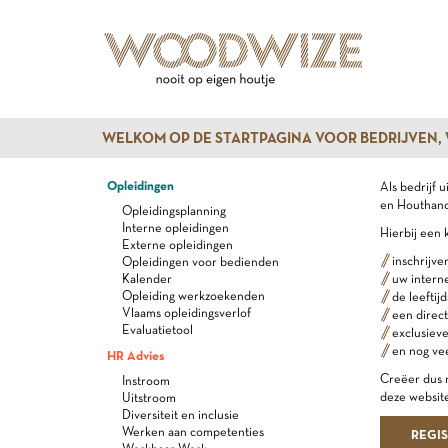
WELKOM OP DE STARTPAGINA VOOR BEDRIJVEN,
Opleidingen
Als bedrijf 
en Houthande
Opleidingsplanning
Interne opleidingen
Hierbij een 
Externe opleidingen
inschrijve
Opleidingen voor bedienden
Kalender
uw intern
Opleiding werkzoekenden
de leeftij
Vlaams opleidingsverlof
een direct
Evaluatietool
exclusiev
en nog ve
HR Advies
Creëer dus n
Instroom
deze website
Uitstroom
Diversiteit en inclusie
Werken aan competenties
REGI