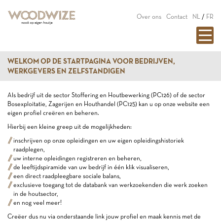
Over ons
Contact
NL
/
FR
WELKOM OP DE STARTPAGINA VOOR BEDRIJVEN,
WERKGEVERS EN ZELFSTANDIGEN
Als bedrijf uit de sector Stoffering en Houtbewerking (PC126) of de sector
Bosexploitatie, Zagerijen en Houthandel (PC125) kan u op onze website een
eigen profiel creëren en beheren.
Hierbij een kleine greep uit de mogelijkheden:
inschrijven op onze opleidingen en uw eigen opleidingshistoriek
raadplegen,
uw interne opleidingen registreren en beheren,
de leeftijdspiramide van uw bedrijf in één klik visualiseren,
een direct raadpleegbare sociale balans,
exclusieve toegang tot de databank van werkzoekenden die werk zoeken
in de houtsector,
en nog veel meer!
Creëer dus nu via onderstaande link jouw profiel en maak kennis met de