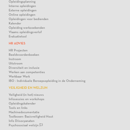
Opleidingsplanning
Interne opleidingen
Externe opleidingen
Online opleidingen
Opleidingen voor bedienden
Kalender
Opleiding werkzoekenden
Vlaams opleidingsverlof
Evaluatietool
HR ADVIES
HR Projecten
Beeldwoordenboeken
Instroom
Uitstroom
Diversiteit en inclusie
Werken aan competenties
Werkbaar Werk
IBO - Individuele Beroepsopleiding in de Onderneming
VEILIGHEID EN WELZIJN
Veiligheid (in het) nieuws
Infosessies en workshops
Opleidingskalender
Tools en links
Machinedocumentatie
Toolboxen: Basisveiligheid Hout
Info Diisocyanaten
Psychosociaal welzijn