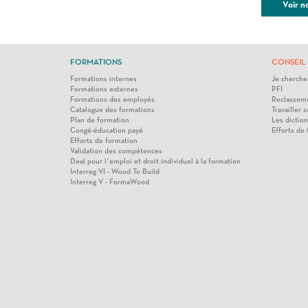
Voir n
FORMATIONS
CONSEIL 
Formations internes
Je cherche
Formations externes
PFI
Formations des employés
Reclasseme
Catalogue des formations
Travailler s
Plan de formation
Les diction
Congé-éducation payé
Efforts de
Efforts de formation
Validation des compétences
Deal pour l’emploi et droit individuel à la formation
Interreg VI - Wood To Build
Interreg V - FormaWood