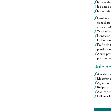
le type de
les dates 
le nom de 
L'entrepris
comité pour
concerné(s
Woodwize 
L'entrepr
instrumen
En fin de 
prestation
Après paye
pour le
co
Role d
Assister l
Élaborer 
Agréation 
Préparer l
Assurer le
Délivrer l