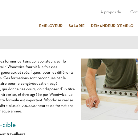
A propos de
Cont
EMPLOYEUR
SALARIE
DEMANDEUR D'EMPLOI
ez former certains collaborateurs sur le
vail? Woodwize fournit à la fois des
énéraux et spécifiques, pour les différents
s. Ces formations sont reconnues par le
aire pour le congé-éducation payé.
 qui donne ces cours, doit disposer d'un titre
entreprise, et être agréée par Woodwize. Le
tte formule est important. Woodwize réalise
nière plus de 200.000 heures de formations
chaque année.
-cible
ux travailleurs