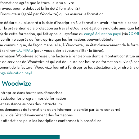
 formations agrée que le travailleur va suivre
prévues pour le début et la fin de(s) formation(s)
l'instructeur (agréé par Woodwize) qui va assurer la formation
e déclare, au plus tard à la date d'inscriprion à la formation, avoir informé le consei
 la prévention et la protection au travail et/ou la délégation syndicale ainsi que le(s
) de cette formation, qui fait appel au système du
congé éducation payé
(via
COM
confirme auprès de l'entreprise que les formations peuvent débuter
ise communique, de façon mensuelle, à Woodwize, un état d'avancement de la form
t «online»
COMPAS
(pour vous aider et vous faciliter la tâche).
formation Woodwize adresse une facture à l'entreprise dont le montant constitue u
s de services de Woodwize et qui est de 1 euro par heure de formation suivie (à par
ment de la facture, Woodwize fournit à l'entreprise les attestations à joindre à l
ngé éducation payé
e Woodwize
'entreprise dans toutes ses démarches
et adapter les programmes de formation
et assistance auprès des instructeurs
es demandes de formations et en informer le comité paritaire concerné
 suivi de l'état d'avancement des formations
es attestations pour les inscriptions conformes à la procédure