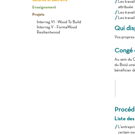
Les travai
Enseignement
attribuée
Les travai
Projets
Les travai
Interreg VI - Wood To Build
Qui dis
Interreg V - FormaWood
Resilientwood
Vos propres 
Congé 
Au sein du C
du Bois) une
bénéficier 
Procédu
Liste des
L'entrepri
certain no