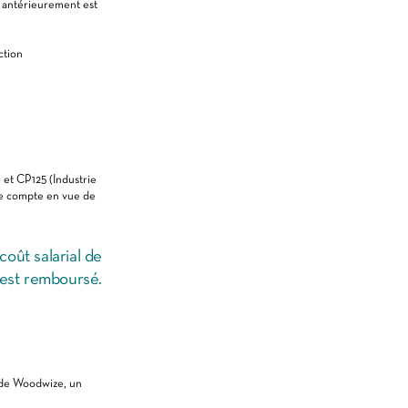
e antérieurement est
ction
 et CP125 (Industrie
de compte en vue de
coût salarial de
r est remboursé.
s de Woodwize, un