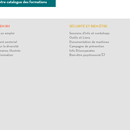
otre catalogue des formations
EN RH
SÉCURITÉ ET BIEN-ÊTRE
 un emploi
Sessions d'info et workshops
Outils et Liens
nt sectoriel
Documentation de machines
ur la diversité
Campagne de prévention
naires illustrés
Info Diisocyanates
 formation
Bien-être psychosocial