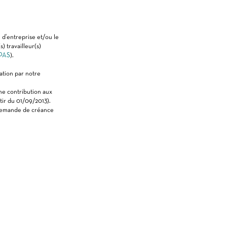
l d'entreprise et/ou le
) travailleur(s)
PAS
).
ation par notre
ne contribution aux
tir du 01/09/2013).
a demande de créance