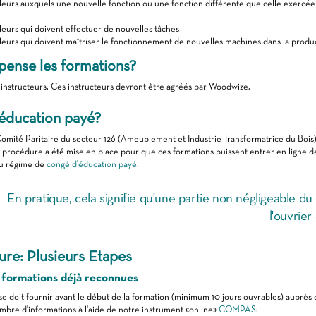
lleurs auxquels une nouvelle fonction ou une fonction différente que celle exercé
lleurs qui doivent effectuer de nouvelles tâches
lleurs qui doivent maîtriser le fonctionnement de nouvelles machines dans la produ
pense les formations?
instructeurs. Ces instructeurs devront être agréés par Woodwize.
éducation payé?
omité Paritaire du secteur 126 (Ameublement et Industrie Transformatrice du Bois)
 procédure a été mise en place pour que ces formations puissent entrer en ligne 
du régime de
congé d'éducation payé.
En pratique, cela signifie qu'une partie non négligeable du 
l'ouvrie
re: Plusieurs Etapes
 formations déjà reconnues
se doit fournir avant le début de la formation (minimum 10 jours ouvrables) auprè
mbre d'informations à l'aide de notre instrument «online»
COMPAS
: