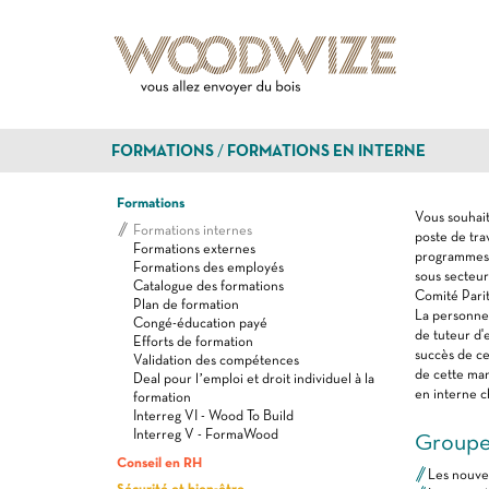
FORMATIONS
FORMATIONS EN INTERNE
Formations
Vous souhait
Formations internes
poste de tra
Formations externes
programmes g
Formations des employés
sous secteur
Catalogue des formations
Comité Parit
Plan de formation
La personne,
Congé-éducation payé
de tuteur d'
Efforts de formation
succès de ce
Validation des compétences
de cette ma
Deal pour l’emploi et droit individuel à la
en interne 
formation
Interreg VI - Wood To Build
Interreg V - FormaWood
Groupe
Conseil en RH
Les nouvea
Sécurité et bien-être