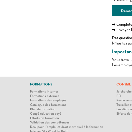
Deman
➡️ Complétez
➡️ Envoyez-
Des questio
N’hésitez pa
Important
Vous travail
Les employés
FORMATIONS
CONSEIL 
Formations internes
Je cherche
Formations externes
PFI
Formations des employés
Reclasseme
Catalogue des formations
Travailler s
Plan de formation
Les diction
Congé-éducation payé
Efforts de
Efforts de formation
Validation des compétences
Deal pour l’emploi et droit individuel à la formation
Interreg VI - Wood To Build