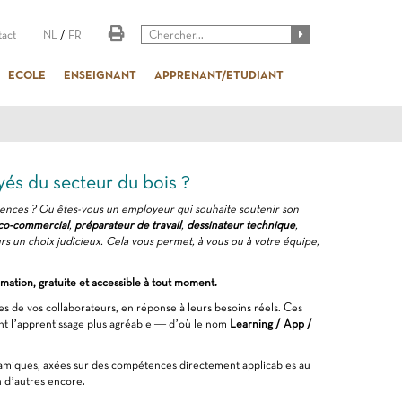
act
NL
/
FR
ECOLE
ENSEIGNANT
APPRENANT/ETUDIANT
yés du secteur du bois ?
tences ? Ou êtes-vous un employeur qui souhaite soutenir son
co-commercial
,
préparateur de travail
,
dessinateur technique
,
s un choix judicieux. Cela vous permet, à vous ou à votre équipe,
ation, gratuite et accessible à tout moment.
 de vos collaborateurs, en réponse à leurs besoins réels. Ces
ant l’apprentissage plus agréable — d’où le nom
Learning / App /
ynamiques, axées sur des compétences directement applicables au
 d’autres encore.