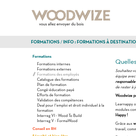
FORMATIONS
INFO : FORMATIONS À DESTINATI
Formations
Quelles
Formations internes
Formations externes
Souhaitez-vo
Formations des employés
équipe avec 
Catalogue des formations
responsable
Plan de formation
de rester à 
Congé-éducation payé
Efforts de formation
Woodwize pro
Validation des compétences
Learnappy of
Deal pour l’emploi et droit individuel à la
modules cons
formation
Happy !
Interreg VI - Wood To Build
Interreg V - FormaWood
Grâce aux
w
Conseil en RH
travail, com
Sécurité et bien-être