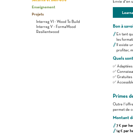
Envie d’en s
Enseignement
Learn
Projets
Interreg VI - Wood To Build
Bon à savoi
Interreg V - FormaWood
Resilientwood
En tant qu
les format
Il existe 
profiter,
Quels sont
✅ Adaptées 
✅ Connaissan
✅ Gratuites 
✅ Accessible
Primes de
Outre l’off
permet de co
Montant de
7 € par he
14 € par h