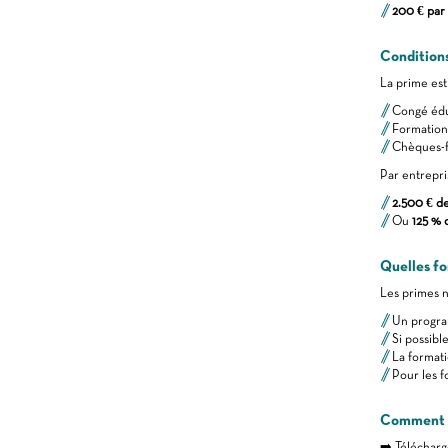
200 € par 
Conditions
La prime est
Congé édu
Formation
Chèques-f
Par entrepris
2.500 € de
Ou
125 % 
Quelles fo
Les primes n
Un progra
Si possible
La formati
Pour les f
Comment d
➡️ Télécharg