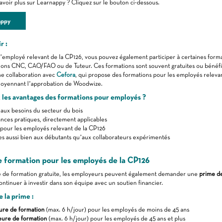
avoir plus sur Learnappy ? Cliquez sur le bouton ci-dessous.
appy
r :
’employé relevant de la CP126, vous pouvez également participer à certaines forma
ions CNC, CAO/FAO ou de Tuteur. Ces formations sont souvent gratuites ou bénéfic
une collaboration avec
Cefora
, qui propose des formations pour les employés releva
 moyennant l’approbation de Woodwize.
 les avantages des formations pour employés ?
aux besoins du secteur du bois
ces pratiques, directement applicables
pour les employés relevant de la CP126
s aussi bien aux débutants qu’aux collaborateurs expérimentés
 formation pour les employés de la CP126
re de formation gratuite, les employeurs peuvent également demander une
prime d
ntinuer à investir dans son équipe avec un soutien financier.
 la prime :
ure de formation
(max. 6 h/jour) pour les employés de moins de 45 ans
eure de formation
(max. 6 h/jour) pour les employés de 45 ans et plus