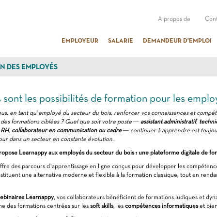
A propos de
Cont
EMPLOYEUR
SALARIE
DEMANDEUR D'EMPLOI
ON DES EMPLOYÉS
 sont les possibilités de formation pour les emplo
us, en tant qu’employé du secteur du bois, renforcer vos connaissances et compé
des formations ciblées ? Quel que soit votre poste —
assistant administratif
,
techni
 RH
,
collaborateur en communication ou cadre
— continuer à apprendre est toujour
jour dans un secteur en constante évolution.
pose Learnappy aux employés du secteur du bois : une plateforme digitale de form
fre des parcours d’apprentissage en ligne conçus pour développer les compétences
tituent une alternative moderne et flexible à la formation classique, tout en rend
ebinaires Learnappy
, vos collaborateurs bénéficient de formations ludiques et d
me des formations centrées sur les
soft skills
, les
compétences informatiques
et bien