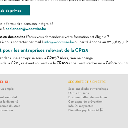
de de primes
 le formulaire dans son intégralité
le à
bedienden@woodwize.be
ns ou des doutes ?
Vous vous demandez si votre formation est éligible ?
s à nous contacter par mail à
info@woodwize.be
ou par téléphone au 02 558 15 51. N
 pour les entreprises relevant de la CP125
lez dans une entreprise sous la
CP125
? Alors, rien ne change :
 de la CP125 relèvent souvent de la
CP200
et peuvent s’adresser à
Cefora
pour to
EN RH
SÉCURITÉ ET BIEN-ÊTRE
 un emploi
Sessions d'info et workshops
Outils et Liens
nt sectoriel
Documentation de machines
ur la diversité
Campagne de prévention
naires illustrés
Info Diisocyanates
 formation
Bien-être psychosocial