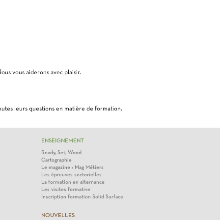
ous vous aiderons avec plaisir.
utes leurs questions en matière de formation.
ENSEIGNEMENT
Ready, Set, Wood
Cartographie
Le magazine : Mag Métiers
Les épreuves sectorielles
La formation en alternance
Les visites formative
Inscription formation Solid Surface
NOUVELLES