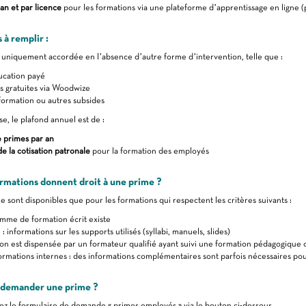
an et par licence
pour les formations via une plateforme d’apprentissage en ligne 
 à remplir :
 uniquement accordée en l’absence d’autre forme d’intervention, telle que :
cation payé
s gratuites via Woodwize
ormation ou autres subsides
e, le plafond annuel est de :
 primes par an
de la cotisation patronale
pour la formation des employés
rmations donnent droit à une prime ?
e sont disponibles que pour les formations qui respectent les critères suivants :
mme de formation écrit existe
 : informations sur les supports utilisés (syllabi, manuels, slides)
on est dispensée par un formateur qualifié ayant suivi une formation pédagogique 
ormations internes : des informations complémentaires sont parfois nécessaires pour
emander une prime ?
ez le formulaire de demande « primes employés » via le bouton ci-dessous