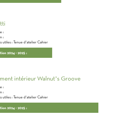
ti
 : ​
 : ​
utiles​ : Tenue d’atelier​ Cahier
ption 2024 - 2025 :
Marchetti
ment
intérieur
​
Walnut’s Groove
 : ​
 : ​
utiles​ : Tenue d’atelier​ Cahier
ption 2024 - 2025 :
Agencement
intérieur
​
Walnut’s Groove