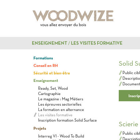
ENSEIGNEMENT
LES VISITES FORMATIVE
Formations
Solid S
Conseil en RH
Sécurité et bien-être
Public cib
Description
Enseignement
Documents 
Ready, Set, Wood
Cartographie
Inscrip
Le magazine : Mag Métiers
Les épreuves sectorielles
La formation en alternance
Les visites formative
Inscription formation Solid Surface
Scierie
Projets
Public cible​
Interreg VI - Wood To Build
Description​