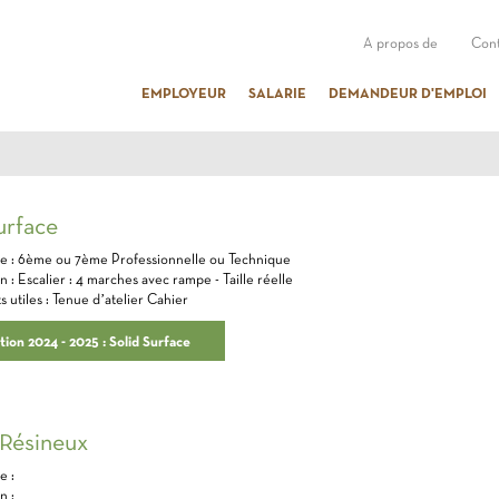
A propos de
Cont
EMPLOYEUR
SALARIE
DEMANDEUR D'EMPLOI
urface
le​ : 6ème ou 7ème Professionnelle ou Technique​
​ : Escalier : 4 marches avec rampe​ - Taille réelle​
utiles​ : Tenue d’atelier​ Cahier
tion 2024 - 2025 : Solid Surface
Résineux
 : ​
 : ​