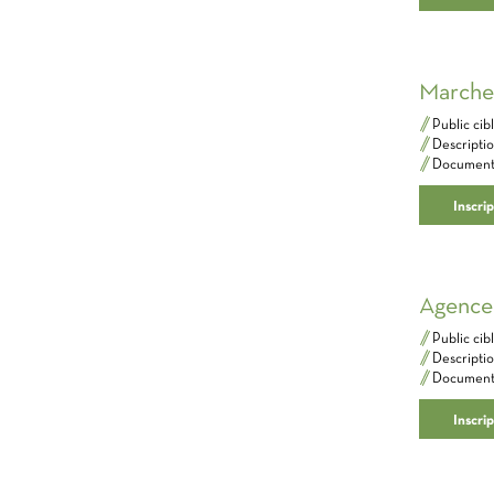
Marchet
Public cible​
Description​
Documents 
Inscri
Agence
Public cible​
Description​
Documents 
Inscri