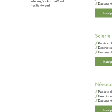
Interreg V - FormaWood
Documents 
Resilientwood
Inscri
Scierie
Public cible​
Description​
Documents 
Inscrip
Négoc
Public cible​
Description​
Documents 
Inscri