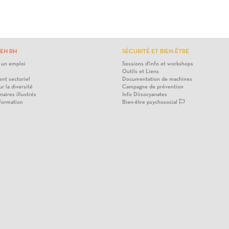
EN RH
SÉCURITÉ ET BIEN-ÊTRE
 un emploi
Sessions d'info et workshops
Outils et Liens
nt sectoriel
Documentation de machines
ur la diversité
Campagne de prévention
naires illustrés
Info Diisocyanates
 formation
Bien-être psychosocial