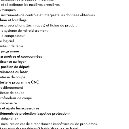
et sélectionne les matières premières
es manques
s instruments de contrôle et interprète les données obtenues
ine et l'outillage
es prescriptions (techniques) et fiches de produit
le système de refroidissement
le compresseur
 logiciel
auteur de table
n programme
s paramètres et coordonnées
distance au foyer
a position de départ
puissance du laser
vitesse de coupe
 teste le programme CNC
positionnement
itesse de coupe
profondeur de coupe
 nécessaire
et ajuste les accessoires
 éléments de protection
(
capot de protection
)
 échantillon
 mesures en cas de circonstances imprévues ou de problèmes
èces avec des machines (à bois)
(
découpe au laser
)