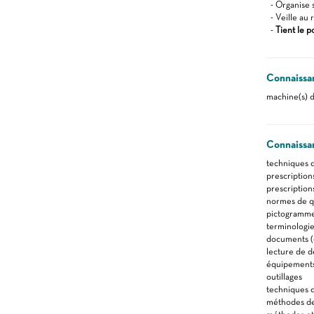
- Organise s
- Veille au 
-
Tient le p
Connaissa
machine(s) d
Connaissa
techniques 
prescription
prescription
normes de qu
pictogrammes
terminologie
documents (d
lecture de d
équipements 
outillages
techniques 
méthodes de