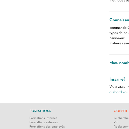
méthodes et
Connaissa
commande 
types de boi
panneaux
matières syn
Max. nomb
Inscrire?
Vous êtes un
d’abord vou
FORMATIONS
CONSEIL 
Formations internes
Je cherche
Formations externes
PFI
Formations des employés
Reclasseme