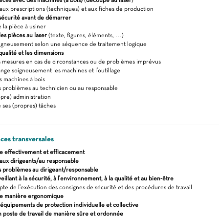
 aux prescriptions (techniques) et aux fiches de production
 sécurité avant de démarrer
 la pièce à usiner
es pièces au laser
(texte, figures, éléments, …)
igneusement selon une séquence de traitement logique
 qualité et les dimensions
 mesures en cas de circonstances ou de problèmes imprévus
ange soigneusement les machines et l'outillage
s machines à bois
s problèmes au technicien ou au responsable
pre) administration
 ses (propres) tâches
es transversales
effectivement et efficacement
aux dirigeants/au responsable
es problèmes au dirigeant/responsable
veillant à la sécurité, à l'environnement, à la qualité et au bien-être
te de l'exécution des consignes de sécurité et des procédures de travail
 de manière ergonomique
s équipements de protection individuelle et collective
 poste de travail de manière sûre et ordonnée