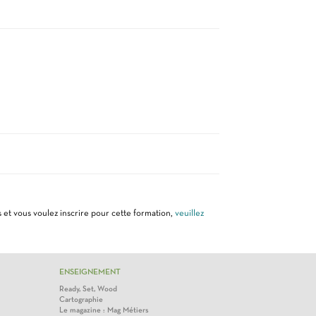
 et vous voulez inscrire pour cette formation,
veuillez
ENSEIGNEMENT
Ready, Set, Wood
Cartographie
Le magazine : Mag Métiers