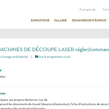
A propos de
Cont
EMPLOYEUR
SALARIE
DEMANDEUR D'EMPLOI
MACHINES DE DÉCOUPE LASER régler/comman
s la page précédente
|
lire le programme court
e
elier
ces
prépare ses propres tâches en vue de
prend les documents de travail (dessins (d'exécution), fiche d'instructions de sécuri
s données (de production) fournies