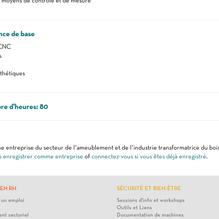
 moyens de contrôle et de mesure
nce de base
CNC
s
thétiques
re d'heures: 80
e entreprise du secteur de l’ameublement et de l’industrie transformatrice du bois
s enregistrer comme entreprise
of
connectez-vous si vous êtes déjà enregistré
.
EN RH
SÉCURITÉ ET BIEN-ÊTRE
 un emploi
Sessions d'info et workshops
Outils et Liens
nt sectoriel
Documentation de machines