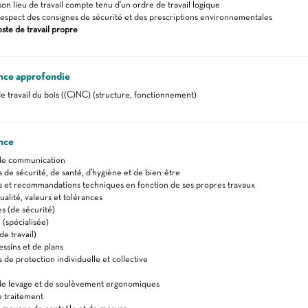
on lieu de travail compte tenu d'un ordre de travail logique
respect des consignes de sécurité et des prescriptions environnementales
oste de travail propre
nce approfondie
e travail du bois ((C)NC) (structure, fonctionnement)
nce
de communication
s de sécurité, de santé, d'hygiène et de bien-être
s et recommandations techniques en fonction de ses propres travaux
alité, valeurs et tolérances
 (de sécurité)
 (spécialisée)
e travail)
essins et de plans
de protection individuelle et collective
de levage et de soulèvement ergonomiques
 traitement