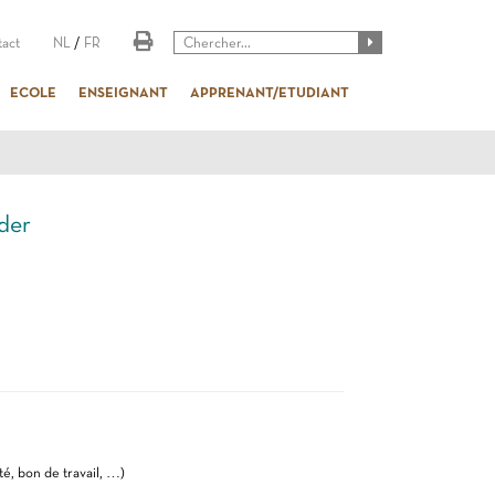
act
NL
/
FR
ECOLE
ENSEIGNANT
APPRENANT/ETUDIANT
der
té, bon de travail, …)