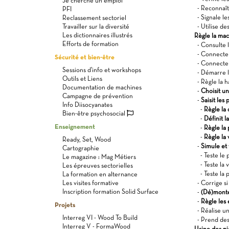
Je cherche un emploi
- Reconnaît 
PFI
- Signale l
Reclassement sectoriel
Travailler sur la diversité
- Utilise de
Les dictionnaires illustrés
Règle la mach
Efforts de formation
- Consulte l
- Connecte 
Sécurité et bien-être
- Connecte 
Sessions d'info et workshops
- Démarre le
Outils et Liens
- Règle la h
Documentation de machines
-
Choisit u
Campagne de prévention
-
Saisit le
Info Diisocyanates
-
Règle la 
Bien-être psychosocial
-
Définit l
Enseignement
-
Règle la 
-
Règle la 
Ready, Set, Wood
-
Simule et
Cartographie
- Teste le 
Le magazine : Mag Métiers
- Teste la v
Les épreuves sectorielles
- Teste la 
La formation en alternance
Les visites formative
- Corrige si
Inscription formation Solid Surface
-
(Dé)monte 
-
Règle les
Projets
- Réalise un
Interreg VI - Wood To Build
- Prend des
Interreg V - FormaWood
Usine des pi