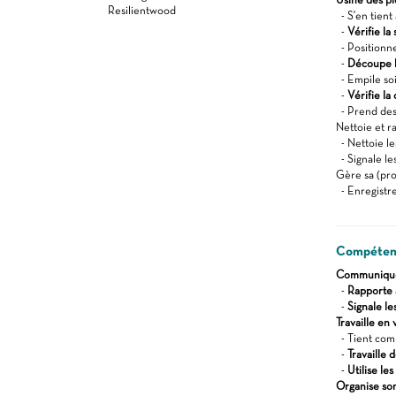
Resilientwood
- S'en tient
-
Vérifie la
- Positionne
-
Découpe l
- Empile so
-
Vérifie la
- Prend des
Nettoie et r
- Nettoie le
- Signale le
Gère sa (pro
- Enregistre
Compétenc
Communique 
-
Rapporte 
-
Signale l
Travaille en 
- Tient comp
-
Travaille
-
Utilise le
Organise son