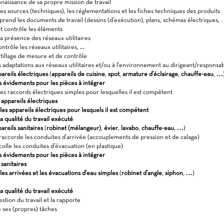
aissance de sa propre mission de travail
es sources (techniques), les réglementations et les fiches techniques des produits
prend les documents de travail (dessins (d'exécution), plans, schémas électriques, 
t contrôle les éléments
a présence des réseaux utilitaires
ntrôle les réseaux utilitaires, ...
utillage de mesure et de contrôle
s adaptations aux réseaux utilitaires et/ou à l'environnement au dirigeant/responsa
pareils électriques
(
appareils de cuisine
,
spot
,
armature d'éclairage
,
chauffe-eau
,
…
s évidements pour les pièces à intégrer
s raccords électriques simples pour lesquelles il est compétent
appareils électriques
es appareils électriques pour lesquels il est compétent
a qualité du travail exécuté
areils sanitaires
(
robinet (mélangeur)
,
évier
,
lavabo
,
chauffe-eau
,
…
)
accorde les conduites d'arrivée (accouplements de pression et de calage)
olle les conduites d'évacuation (en plastique)
s évidements pour les pièces à intégrer
sanitaires
es arrivées et les évacuations d'eau simples
(
robinet d'angle
,
siphon
,
…
)
a qualité du travail exécuté
stion du travail et la rapporte
 ses (propres) tâches