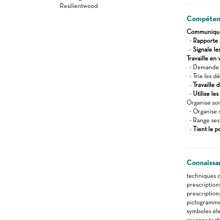
Resilientwood
Compétenc
Communique 
-
Rapporte 
-
Signale l
Travaille en 
- Demande d
- Trie les dé
-
Travaille
-
Utilise le
Organise son
- Organise s
- Range ses 
-
Tient le p
Connaissa
techniques 
prescription
prescription
pictogrammes
symboles éle
sources tec