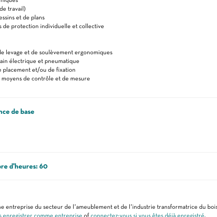
e travail)
essins et de plans
de protection individuelle et collective
de levage et de soulèvement ergonomiques
main électrique et pneumatique
 placement et/ou de fixation
 moyens de contrôle et de mesure
nce de base
re d'heures: 60
e entreprise du secteur de l’ameublement et de l’industrie transformatrice du bois
s enregistrer comme entreprise
of
connectez-vous si vous êtes déjà enregistré
.