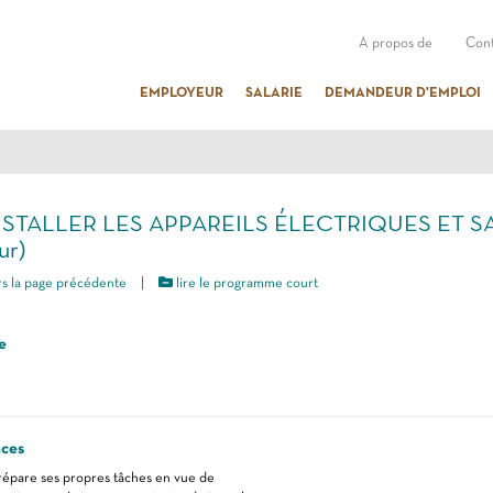
A propos de
Cont
EMPLOYEUR
SALARIE
DEMANDEUR D'EMPLOI
INSTALLER LES APPAREILS ÉLECTRIQUES ET SAN
ur)
s la page précédente
|
lire le programme court
e
ces
prépare ses propres tâches en vue de