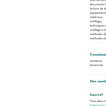
documents (d
lecture de d
équipements 
matériaux
outillages
techniques 
outillage à 
méthodes de
méthodes et
Connaissa
sanitaires
électricité
Max. nomb
Inscrire?
Vous êtes un
d’abord vou