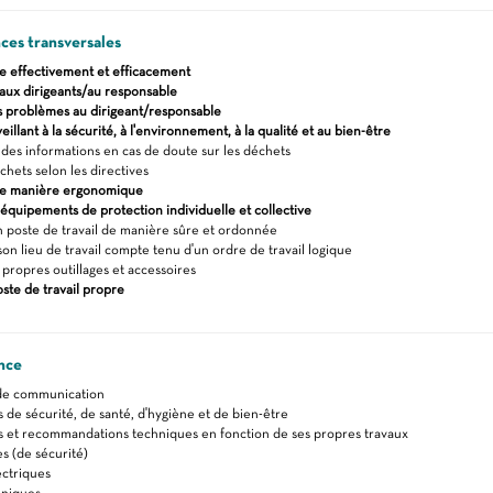
es transversales
effectivement et efficacement
aux dirigeants/au responsable
es problèmes au dirigeant/responsable
veillant à la sécurité, à l'environnement, à la qualité et au bien-être
es informations en cas de doute sur les déchets
chets selon les directives
 de manière ergonomique
s équipements de protection individuelle et collective
 poste de travail de manière sûre et ordonnée
on lieu de travail compte tenu d'un ordre de travail logique
propres outillages et accessoires
oste de travail propre
nce
de communication
s de sécurité, de santé, d'hygiène et de bien-être
s et recommandations techniques en fonction de ses propres travaux
 (de sécurité)
ctriques
hniques