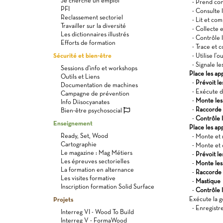
Je cherche un emploi
- Prend conn
PFI
- Consulte l
Reclassement sectoriel
- Lit et com
Travailler sur la diversité
- Collecte e
Les dictionnaires illustrés
- Contrôle l
Efforts de formation
- Trace et co
Sécurité et bien-être
- Utilise l'o
- Signale le
Sessions d'info et workshops
Place les ap
Outils et Liens
-
Prévoit le
Documentation de machines
- Exécute de
Campagne de prévention
-
Monte les 
Info Diisocyanates
-
Raccorde l
Bien-être psychosocial
-
Contrôle l
Enseignement
Place les app
Ready, Set, Wood
- Monte et r
Cartographie
- Monte et c
Le magazine : Mag Métiers
-
Prévoit le
Les épreuves sectorielles
-
Monte les 
La formation en alternance
-
Raccorde l
Les visites formative
-
Mastique
Inscription formation Solid Surface
-
Contrôle l
Projets
Exécute la ge
- Enregistre
Interreg VI - Wood To Build
Interreg V - FormaWood