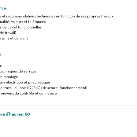
nce
s et recommandations techniques en fonction de ses propres travaux
alité, valeurs et tolérances
de calcul fonctionnelles
e travail)
essins et de plans
s
le
techniques de serrage
de montage
main électrique et pneumatique
e travail du bois ((C)NC) (structure, fonctionnement)
 moyens de contrôle et de mesure
re d'heures: 60