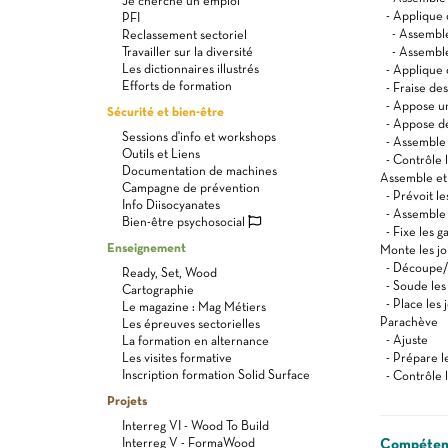
Je cherche un emploi
- Applique 
PFI
- Assemble a
Reclassement sectoriel
Travailler sur la diversité
- Assemble s
Les dictionnaires illustrés
- Applique 
Efforts de formation
- Fraise des
- Appose un
Sécurité et bien-être
- Appose de
Sessions d'info et workshops
- Assemble l
Outils et Liens
- Contrôle l
Documentation de machines
Assemble et r
Campagne de prévention
- Prévoit le
Info Diisocyanates
- Assemble l
Bien-être psychosocial
- Fixe les g
Enseignement
Monte les jo
- Découpe/ci
Ready, Set, Wood
- Soude les 
Cartographie
- Place les j
Le magazine : Mag Métiers
Parachève
Les épreuves sectorielles
- Ajuste
La formation en alternance
Les visites formative
- Prépare le
Inscription formation Solid Surface
- Contrôle l
Projets
Interreg VI - Wood To Build
Interreg V - FormaWood
Compétenc