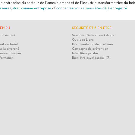
e entreprise du secteur de l’ameublement et de l’industrie transformatrice du bois
s enregistrer comme entreprise
of
connectez-vous si vous êtes déjà enregistré
.
EN RH
SÉCURITÉ ET BIEN-ÊTRE
 un emploi
Sessions d'info et workshops
Outils et Liens
nt sectoriel
Documentation de machines
ur la diversité
Campagne de prévention
naires illustrés
Info Diisocyanates
 formation
Bien-être psychosocial