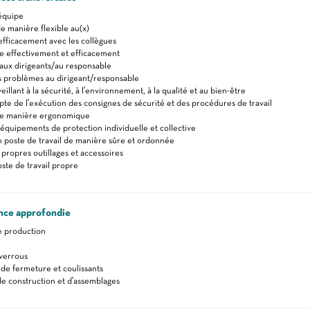
 équipe
e manière flexible au(x)
fficacement avec les collègues
effectivement et efficacement
aux dirigeants/au responsable
s problèmes au dirigeant/responsable
veillant à la sécurité, à l'environnement, à la qualité et au bien-être
te de l'exécution des consignes de sécurité et des procédures de travail
 de manière ergonomique
s équipements de protection individuelle et collective
 poste de travail de manière sûre et ordonnée
propres outillages et accessoires
oste de travail propre
nce approfondie
e production
verrous
de fermeture et coulissants
e construction et d'assemblages