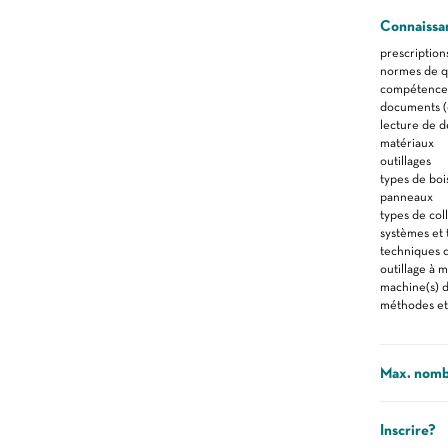
Connaissa
prescription
normes de qu
compétences 
documents (d
lecture de d
matériaux
outillages
types de boi
panneaux
types de col
systèmes et 
techniques 
outillage à 
machine(s) d
méthodes et
Max. nomb
Inscrire?