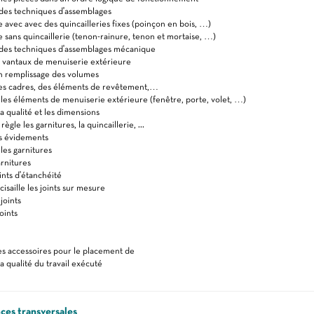
des techniques d'assemblages
vec avec des quincailleries fixes (poinçon en bois, …)
ans quincaillerie (tenon-rainure, tenon et mortaise, …)
des techniques d'assemblages mécanique
 vantaux de menuiserie extérieure
 remplissage des volumes
s cadres, des éléments de revêtement,…
es éléments de menuiserie extérieure (fenêtre, porte, volet, …)
a qualité et les dimensions
ègle les garnitures, la quincaillerie, ...
s évidements
es garnitures
arnitures
ints d'étanchéité
saille les joints sur mesure
joints
oints
s accessoires pour le placement de
a qualité du travail exécuté
es transversales