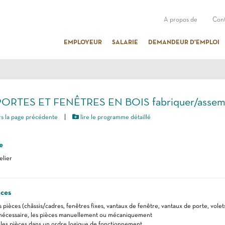
A propos de
Cont
EMPLOYEUR
SALARIE
DEMANDEUR D'EMPLOI
PORTES ET FENÊTRES EN BOIS fabriquer/assem
s la page précédente
|
lire le programme détaillé
e
elier
ces
 pièces (châssis/cadres, fenêtres fixes, vantaux de fenêtre, vantaux de porte, volet
 nécessaire, les pièces manuellement ou mécaniquement
les pièces dans un ordre logique de fonctionnement