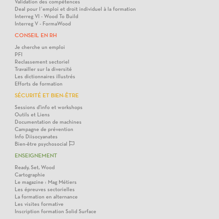
Validation des compétences
Deal pour l’emploi et droit individuel à la formation
Interreg VI - Wood To Build
Interreg V - FormaWood
CONSEIL EN RH
Je cherche un emploi
PFI
Reclassement sectoriel
Travailler sur la diversité
Les dictionnaires illustrés
Efforts de formation
SÉCURITÉ ET BIEN-ÊTRE
Sessions d'info et workshops
Outils et Liens
Documentation de machines
Campagne de prévention
Info Diisocyanates
Bien-être psychosocial
ENSEIGNEMENT
Ready, Set, Wood
Cartographie
Le magazine : Mag Métiers
Les épreuves sectorielles
La formation en alternance
Les visites formative
Inscription formation Solid Surface