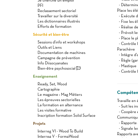
Je cherche un emploi
- Détermine
PFI
Place les él
Reclassement sectoriel
Travailler sur la diversité
- Exécute de
Les dictionnaires illustrés
- Fixe les é
Efforts de formation
- Réalise de
- Prévoit les
Sécurité et bien-être
- Place le pl
Sessions d'info et workshops
- Contrôle l
Outils et Liens
Parachève
Documentation de machines
- Intègre d'
Campagne de prévention
- Règle (gar
Info Diisocyanates
- Mastique
Bien-être psychosocial
- Contrôle l
Enseignement
Ready, Set, Wood
Cartographie
Compétenc
Le magazine : Mag Métiers
Les épreuves sectorielles
Travaille en
La formation en alternance
- Suit les i
Les visites formative
- Coopère e
Inscription formation Solid Surface
Communique 
- Rapporte 
Projets
- Signale le
Interreg VI - Wood To Build
Rapports avec
Interreg V - FormaWood