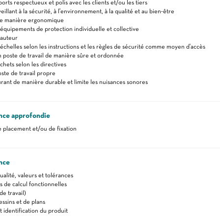
rts respectueux et polis avec les clients et/ou les tiers
veillant à la sécurité, à l'environnement, à la qualité et au bien-être
 de manière ergonomique
s équipements de protection individuelle et collective
hauteur
s échelles selon les instructions et les règles de sécurité comme moyen d'accès
 poste de travail de manière sûre et ordonnée
chets selon les directives
oste de travail propre
ourant de manière durable et limite les nuisances sonores
nce approfondie
 placement et/ou de fixation
nce
alité, valeurs et tolérances
de calcul fonctionnelles
e travail)
essins et de plans
t identification du produit