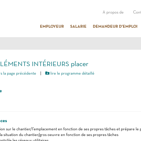
A propos de
Cont
EMPLOYEUR
SALARIE
DEMANDEUR D'EMPLOI
ÉLÉMENTS INTÉRIEURS placer
s la page précédente
|
lire le programme détaillé
e
ces
ation sur le chantier/l'emplacement en fonction de ses propres tâches et prépare le
a situation du chantier/gros oeuvre en fonction de ses propres tâches
ntrôle les réseaux utilitaires, ...