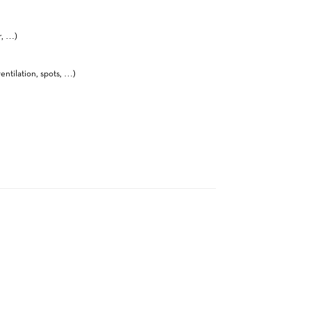
r, …)
entilation, spots, …)