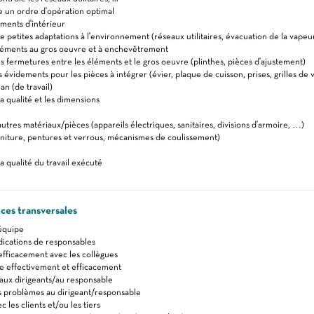
 un ordre d'opération optimal
éments d'intérieur
 petites adaptations à l'environnement (réseaux utilitaires, évacuation de la vapeu
léments au gros oeuvre et à enchevêtrement
s fermetures entre les éléments et le gros oeuvre (plinthes, pièces d'ajustement)
 évidements pour les pièces à intégrer (évier, plaque de cuisson, prises, grilles de v
an (de travail)
a qualité et les dimensions
autres matériaux/pièces (appareils électriques, sanitaires, divisions d'armoire, …)
niture, pentures et verrous, mécanismes de coulissement)
a qualité du travail exécuté
es transversales
 équipe
ndications de responsables
fficacement avec les collègues
effectivement et efficacement
aux dirigeants/au responsable
s problèmes au dirigeant/responsable
 les clients et/ou les tiers