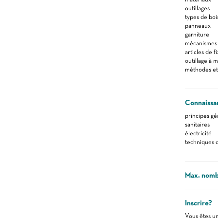
outillages
types de boi
panneaux
garniture
mécanismes 
articles de f
outillage à 
méthodes et
Connaissa
principes g
sanitaires
électricité
techniques d
Max. nombr
Inscrire?
Vous êtes un