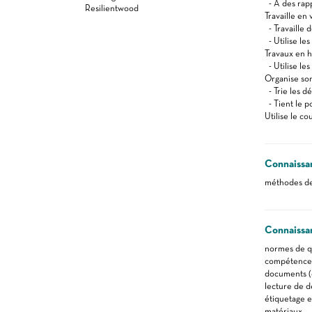
- A des rappo
Resilientwood
Travaille en 
- Travaille
- Utilise le
Travaux en 
- Utilise le
Organise son
- Trie les dé
- Tient le p
Utilise le c
Connaissa
méthodes de
Connaissa
normes de qu
compétences 
documents (d
lecture de d
étiquetage e
matériaux