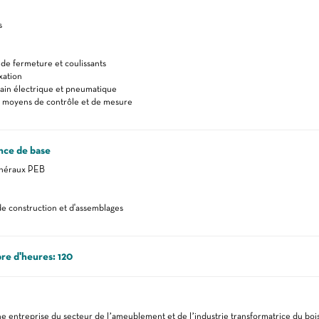
s
de fermeture et coulissants
ixation
main électrique et pneumatique
 moyens de contrôle et de mesure
nce de base
énéraux PEB
e construction et d'assemblages
e d'heures: 120
e entreprise du secteur de l’ameublement et de l’industrie transformatrice du bois