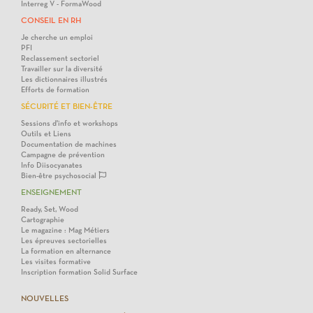
Interreg V - FormaWood
CONSEIL EN RH
Je cherche un emploi
PFI
Reclassement sectoriel
Travailler sur la diversité
Les dictionnaires illustrés
Efforts de formation
SÉCURITÉ ET BIEN-ÊTRE
Sessions d'info et workshops
Outils et Liens
Documentation de machines
Campagne de prévention
Info Diisocyanates
Bien-être psychosocial
ENSEIGNEMENT
Ready, Set, Wood
Cartographie
Le magazine : Mag Métiers
Les épreuves sectorielles
La formation en alternance
Les visites formative
Inscription formation Solid Surface
NOUVELLES