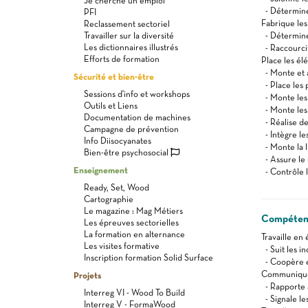
Je cherche un emploi
- Détermine
PFI
Fabrique les
Reclassement sectoriel
Travailler sur la diversité
- Détermine 
Les dictionnaires illustrés
- Raccourcit
Efforts de formation
Place les él
- Monte et a
Sécurité et bien-être
- Place les 
Sessions d'info et workshops
- Monte les
Outils et Liens
- Monte les 
Documentation de machines
- Réalise de
Campagne de prévention
- Intègre le
Info Diisocyanates
- Monte la 
Bien-être psychosocial
- Assure le
Enseignement
- Contrôle l
Ready, Set, Wood
Cartographie
Le magazine : Mag Métiers
Compétenc
Les épreuves sectorielles
La formation en alternance
Travaille en
Les visites formative
- Suit les i
Inscription formation Solid Surface
- Coopère e
Communique 
Projets
- Rapporte 
Interreg VI - Wood To Build
- Signale le
Interreg V - FormaWood