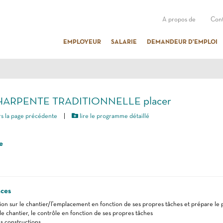
A propos de
Cont
EMPLOYEUR
SALARIE
DEMANDEUR D'EMPLOI
CHARPENTE TRADITIONNELLE placer
s la page précédente
|
lire le programme détaillé
e
ces
ation sur le chantier/l'emplacement en fonction de ses propres tâches et prépare le
e chantier, le contrôle en fonction de ses propres tâches
s constructions