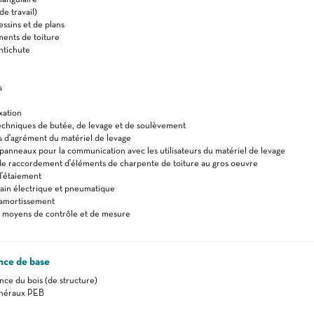
e travail)
essins et de plans
ments de toiture
ntichute
s
ixation
echniques de butée, de levage et de soulèvement
s d'agrément du matériel de levage
panneaux pour la communication avec les utilisateurs du matériel de levage
de raccordement d'éléments de charpente de toiture au gros oeuvre
d'étaiement
main électrique et pneumatique
amortissement
 moyens de contrôle et de mesure
nce de base
ance du bois (de structure)
énéraux PEB