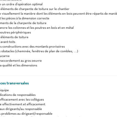
 un ordre d'opération optimal
 éléments de charpente de toiture sur le chantier
visuellement la manière dont les éléments en bois peuvent être répartis de mani
 les pièces à la dimension correcte
éments de la charpente de toiture
ncre les colonnes et les poutres en bois et en métal
poutres périphériques
 éléments de toiture
avant-toits
s constructions avec des montants provisoires
s obstacles (cheminée, fenêtres de plan de combles, …)
lucarne
 raccordement au gros oeuvre
a qualité et les dimensions
es transversales
 équipe
ndications de responsables
fficacement avec les collègues
effectivement et efficacement
aux dirigeants/au responsable
s problèmes au dirigeant/responsable