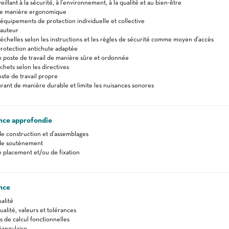
veillant à la sécurité, à l'environnement, à la qualité et au bien-être
 de manière ergonomique
s équipements de protection individuelle et collective
hauteur
s échelles selon les instructions et les règles de sécurité comme moyen d'accès
 protection antichute adaptée
 poste de travail de manière sûre et ordonnée
chets selon les directives
oste de travail propre
ourant de manière durable et limite les nuisances sonores
nce approfondie
e construction et d'assemblages
de soutènement
 placement et/ou de fixation
nce
alité
alité, valeurs et tolérances
de calcul fonctionnelles
iangulaire