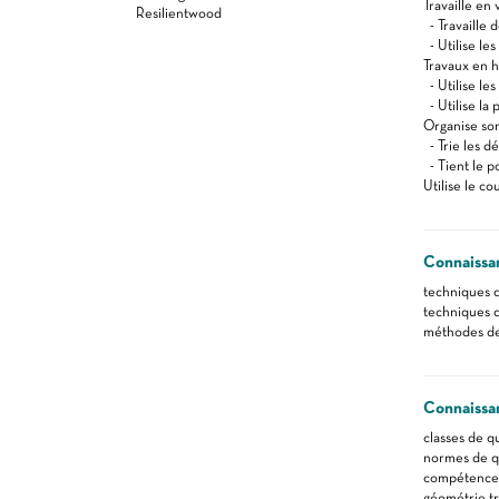
Travaille en 
Resilientwood
- Travaille
- Utilise le
Travaux en 
- Utilise le
- Utilise la
Organise son
- Trie les dé
- Tient le p
Utilise le c
Connaissa
techniques d
techniques 
méthodes de
Connaissa
classes de qu
normes de qu
compétences 
géométrie tr