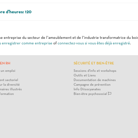
e d'heures: 120
e entreprise du secteur de l’ameublement et de l’industrie transformatrice du bois
s enregistrer comme entreprise
of
connectez-vous si vous êtes déjà enregistré
.
EN RH
SÉCURITÉ ET BIEN-ÊTRE
 un emploi
Sessions d'info et workshops
Outils et Liens
nt sectoriel
Documentation de machines
ur la diversité
Campagne de prévention
naires illustrés
Info Diisocyanates
 formation
Bien-être psychosocial