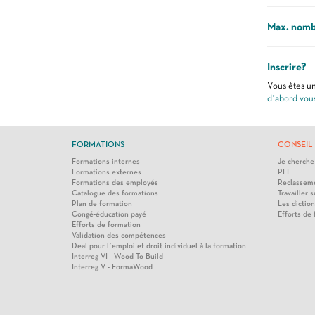
Max. nombr
Inscrire?
Vous êtes un
d’abord vou
FORMATIONS
CONSEIL 
Formations internes
Je cherche
Formations externes
PFI
Formations des employés
Reclasseme
Catalogue des formations
Travailler s
Plan de formation
Les diction
Congé-éducation payé
Efforts de
Efforts de formation
Validation des compétences
Deal pour l’emploi et droit individuel à la formation
Interreg VI - Wood To Build
Interreg V - FormaWood