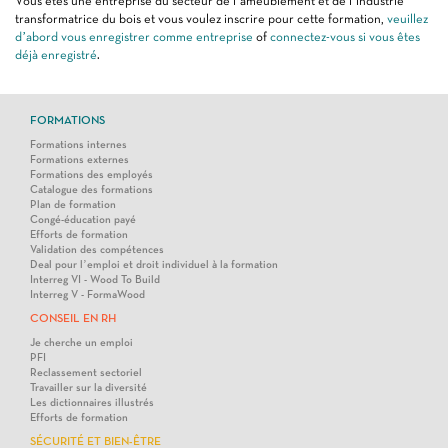
Vous êtes une entreprise du secteur de l’ameublement et de l’industrie
transformatrice du bois et vous voulez inscrire pour cette formation,
veuillez
d’abord vous enregistrer comme entreprise
of
connectez-vous si vous êtes
déjà enregistré
.
FORMATIONS
Formations internes
Formations externes
Formations des employés
Catalogue des formations
Plan de formation
Congé-éducation payé
Efforts de formation
Validation des compétences
Deal pour l’emploi et droit individuel à la formation
Interreg VI - Wood To Build
Interreg V - FormaWood
CONSEIL EN RH
Je cherche un emploi
PFI
Reclassement sectoriel
Travailler sur la diversité
Les dictionnaires illustrés
Efforts de formation
SÉCURITÉ ET BIEN-ÊTRE