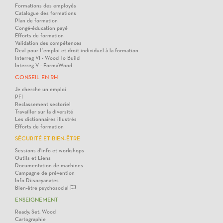
Formations des employés
Catalogue des formations
Plan de formation
Congé-éducation payé
Efforts de formation
Validation des compétences
Deal pour l’emploi et droit individuel à la formation
Interreg VI - Wood To Build
Interreg V - FormaWood
CONSEIL EN RH
Je cherche un emploi
PFI
Reclassement sectoriel
Travailler sur la diversité
Les dictionnaires illustrés
Efforts de formation
SÉCURITÉ ET BIEN-ÊTRE
Sessions d'info et workshops
Outils et Liens
Documentation de machines
Campagne de prévention
Info Diisocyanates
Bien-être psychosocial
ENSEIGNEMENT
Ready, Set, Wood
Cartographie