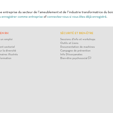
e entreprise du secteur de l’ameublement et de l’industrie transformatrice du bois
s enregistrer comme entreprise
of
connectez-vous si vous êtes déjà enregistré
.
EN RH
SÉCURITÉ ET BIEN-ÊTRE
 un emploi
Sessions d'info et workshops
Outils et Liens
nt sectoriel
Documentation de machines
ur la diversité
Campagne de prévention
naires illustrés
Info Diisocyanates
 formation
Bien-être psychosocial