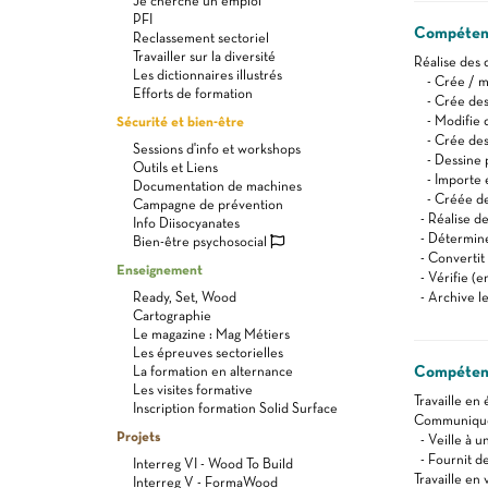
Je cherche un emploi
PFI
Compéten
Reclassement sectoriel
Travailler sur la diversité
Réalise des 
Les dictionnaires illustrés
- Crée / mo
Efforts de formation
- Crée des
Sécurité et bien-être
- Modifie d
- Crée des 
Sessions d'info et workshops
- Dessine 
Outils et Liens
- Importe e
Documentation de machines
- Créée des
Campagne de prévention
- Réalise de
Info Diisocyanates
- Détermine
Bien-être psychosocial
- Convertit 
Enseignement
- Vérifie (e
Ready, Set, Wood
- Archive le
Cartographie
Le magazine : Mag Métiers
Les épreuves sectorielles
Compétenc
La formation en alternance
Les visites formative
Travaille en
Inscription formation Solid Surface
Communique 
Projets
- Veille à u
- Fournit de
Interreg VI - Wood To Build
Travaille en v
Interreg V - FormaWood