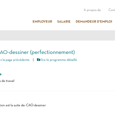
A propos de
Cont
EMPLOYEUR
SALARIE
DEMANDEUR D'EMPLOI
AO-dessiner (perfectionnement)
s la page précédente
|
lire le programme détaillé
e
 de travail
ion est la suite de: CAO-dessiner