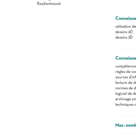
Resilientwood
Connaissa
utilisation 
dessins 2D
dessins 3D
Connaissa
compétences 
règles de co
sources d'in
lecture de d
normes de d
logiciel de d
archivage en
techniques d
Max. nomb