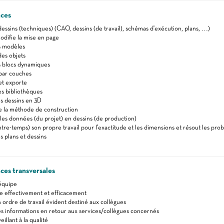
ces
dessins (techniques) (CAO, dessins (de travail), schémas d'exécution, plans, …)
difie la mise en page
 modèles
es objets
blocs dynamiques
par couches
t exporte
 bibliothèques
s dessins en 3D
 la méthode de construction
les données (du projet) en dessins (de production)
ntre-temps) son propre travail pour l'exactitude et les dimensions et résout les pr
s plans et dessins
es transversales
 équipe
effectivement et efficacement
n ordre de travail évident destiné aux collègues
s informations en retour aux services/collègues concernés
eillant à la qualité