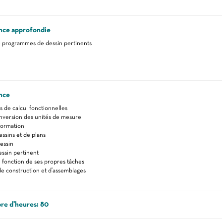
nce approfondie
de programmes de dessin pertinents
nce
de calcul fonctionnelles
nversion des unités de mesure
formation
essins et de plans
essin
essin pertinent
 fonction de ses propres tâches
e construction et d'assemblages
re d'heures: 80