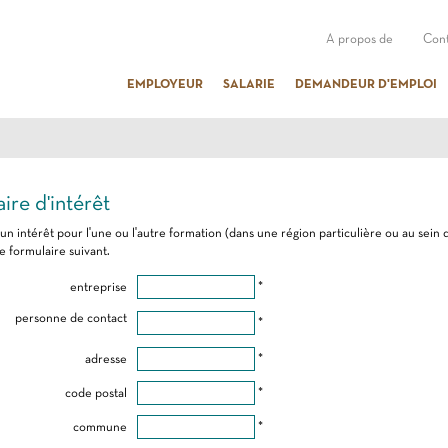
A propos de
Cont
EMPLOYEUR
SALARIE
DEMANDEUR D'EMPLOI
ire d'intérêt
 un intérêt pour l'une ou l'autre formation (dans une région particulière ou au sein 
e formulaire suivant.
entreprise
*
personne de contact
*
adresse
*
code postal
*
commune
*