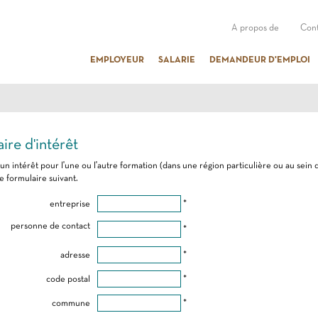
A propos de
Cont
EMPLOYEUR
SALARIE
DEMANDEUR D'EMPLOI
ire d'intérêt
 un intérêt pour l'une ou l'autre formation (dans une région particulière ou au sein 
e formulaire suivant.
entreprise
*
personne de contact
*
adresse
*
code postal
*
commune
*