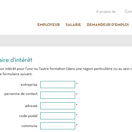
A propos de
Cont
EMPLOYEUR
SALARIE
DEMANDEUR D'EMPLOI
ire d'intérêt
 un intérêt pour l'une ou l'autre formation (dans une région particulière ou au sein 
e formulaire suivant.
entreprise
*
personne de contact
*
adresse
*
code postal
*
commune
*