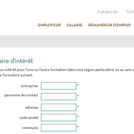
A propos de
Cont
EMPLOYEUR
SALARIE
DEMANDEUR D'EMPLOI
ire d'intérêt
 un intérêt pour l'une ou l'autre formation (dans une région particulière ou au sein 
e formulaire suivant.
entreprise
*
personne de contact
*
adresse
*
code postal
*
commune
*