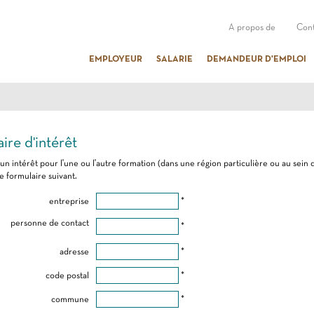
A propos de
Cont
EMPLOYEUR
SALARIE
DEMANDEUR D'EMPLOI
ire d'intérêt
 un intérêt pour l'une ou l'autre formation (dans une région particulière ou au sein 
e formulaire suivant.
entreprise
*
personne de contact
*
adresse
*
code postal
*
commune
*