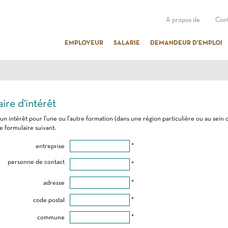
A propos de
Cont
EMPLOYEUR
SALARIE
DEMANDEUR D'EMPLOI
ire d'intérêt
 un intérêt pour l'une ou l'autre formation (dans une région particulière ou au sein 
e formulaire suivant.
entreprise
*
personne de contact
*
adresse
*
code postal
*
commune
*