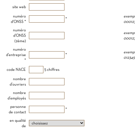
site web
numéro
exempl
*
d'ONSS *
00012
numéro
exempl
d'ONSS
00012
(2ème)
numéro
exempl
d'entreprise
*
012345
*
code NACE
5 chiffres
nombre
d'ouvriers
nombre
d'employés
personne
*
de contact
en qualité
de