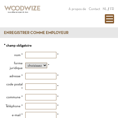
A propos de
Contact
NL
/
FR
ENREGISTRER COMME EMPLOYEUR
* champ obligatoire
nom *
*
forme
*
juridique
adresse *
*
code postal
*
*
commune *
*
Téléphone *
*
e-mail *
*