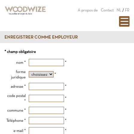
A propos de
Contact
NL
/
FR
ENREGISTRER COMME EMPLOYEUR
* champ obligatoire
nom *
*
forme
*
juridique
adresse *
*
code postal
*
*
commune *
*
Téléphone *
*
e-mail *
*