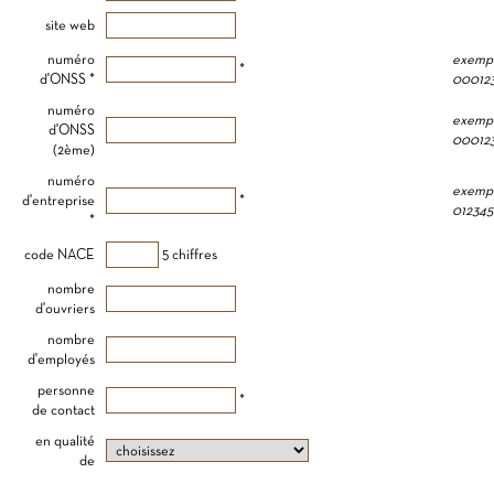
site web
numéro
exempl
*
d'ONSS *
00012
numéro
exempl
d'ONSS
00012
(2ème)
numéro
exempl
d'entreprise
*
012345
*
code NACE
5 chiffres
nombre
d'ouvriers
nombre
d'employés
personne
*
de contact
en qualité
de