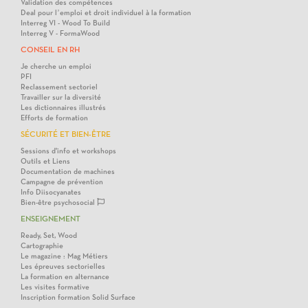
Validation des compétences
Deal pour l’emploi et droit individuel à la formation
Interreg VI - Wood To Build
Interreg V - FormaWood
CONSEIL EN RH
Je cherche un emploi
PFI
Reclassement sectoriel
Travailler sur la diversité
Les dictionnaires illustrés
Efforts de formation
SÉCURITÉ ET BIEN-ÊTRE
Sessions d'info et workshops
Outils et Liens
Documentation de machines
Campagne de prévention
Info Diisocyanates
Bien-être psychosocial
ENSEIGNEMENT
Ready, Set, Wood
Cartographie
Le magazine : Mag Métiers
Les épreuves sectorielles
La formation en alternance
Les visites formative
Inscription formation Solid Surface