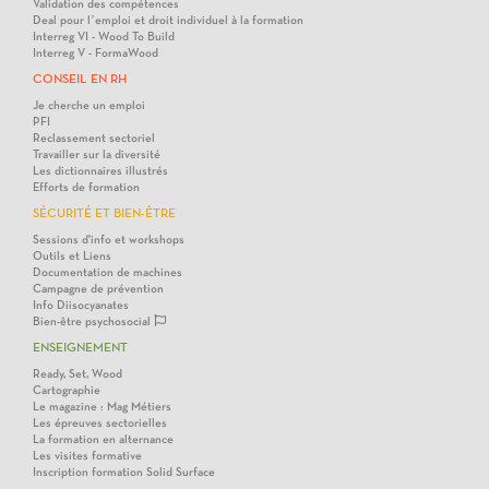
Validation des compétences
Deal pour l’emploi et droit individuel à la formation
Interreg VI - Wood To Build
Interreg V - FormaWood
CONSEIL EN RH
Je cherche un emploi
PFI
Reclassement sectoriel
Travailler sur la diversité
Les dictionnaires illustrés
Efforts de formation
SÉCURITÉ ET BIEN-ÊTRE
Sessions d'info et workshops
Outils et Liens
Documentation de machines
Campagne de prévention
Info Diisocyanates
Bien-être psychosocial
ENSEIGNEMENT
Ready, Set, Wood
Cartographie
Le magazine : Mag Métiers
Les épreuves sectorielles
La formation en alternance
Les visites formative
Inscription formation Solid Surface