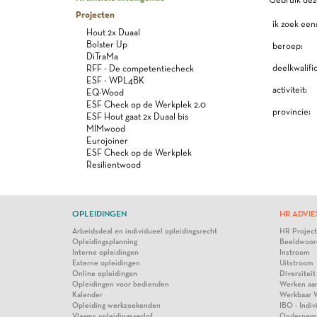
Projecten
ik zoek een
Hout 2x Duaal
Bolster Up
beroep:
DiTraMa
deelkwalific
RFF - De competentiecheck
ESF - WPL4BK
activiteit:
EQ-Wood
ESF Check op de Werkplek 2.0
provincie:
ESF Hout gaat 2x Duaal bis
MIMwood
Eurojoiner
ESF Check op de Werkplek
Resilientwood
OPLEIDINGEN
HR ADVIE
Arbeidsdeal en individueel opleidingsrecht
HR Projec
Opleidingsplanning
Beeldwoor
Interne opleidingen
Instroom
Externe opleidingen
Uitstroom
Online opleidingen
Diversiteit
Opleidingen voor bedienden
Werken aa
Kalender
Werkbaar 
Opleiding werkzoekenden
IBO - Indi
Vlaams opleidingsverlof
Ondernem