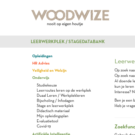
LEERWERKPLEK / STAGEDATABANK
Opleidingen
Leerwer
HR Advies
Veiligheid en Welzijn
Op zoek naa
Op zoek naa
Onderwijs
Al doende le
Studiekeuze
kun je leren
Leerroutes leren op de werkplek
Interesse? N
Duaal Leren / Werkplekleren
Ben je een be
Bijscholing / Infodagen
Stage en leerwerkplek
Heb je vrag
Didactisch materiaal
Mijn opleidingsplan
Evaluatietool
Zoekfunc
Covid-19
Artificiële Intelligentie
Gebruik dez