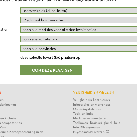
:
atie:
deze selectie levert
506 plaatsen
op
S
VEILIGHEID EN WELZIJN
ten
Veiligheid (in het) nieuws
denboeken
Infosessies en workshops
Opleidingskalender
Tools en links
 en inclusie
Machinedocumentatie
n competenties
Toolboxen: Basisveiligheid Hout
Werk
Info Diisocyanaten
viduele Beroepsopleiding in de
Psychosociaal welzijn
ing