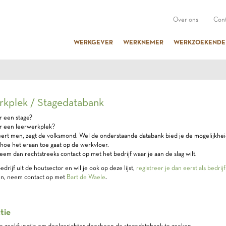
Over ons
Cont
WERKGEVER
WERKNEMER
WERKZOEKENDE
kplek / Stagedatabank
r een stage?
r een leerwerkplek?
ert men, zegt de volksmond. Wel de onderstaande databank bied je de mogelijkheid
 hoe het eraan toe gaat op de werkvloer.
eem dan rechtstreeks contact op met het bedrijf waar je aan de slag wilt.
drijf uit de houtsector en wil je ook op deze lijst,
registreer je dan eerst als bedri
en, neem contact op met
Bart de Waele
.
tie
e zoekfunctie om doelgerichter doorheen de stagedatabank te zoeken.