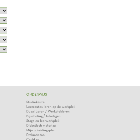
ONDERWIJS
Studiekeuze
Leerroutes leren op de werkplek
Duaal Leren / Werkplekleren
Bijscholing / Infodagen
Stage en leerwerkplek
Didactisch materiaal
Mijn opleidingsplan
Evaluatietool
Covid-19