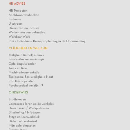
HR ADVIES
HR Projecten
Beeldwoordenboeken
Instroom
Uitstroom
Diversiteit en inclusie
Werken aan competenties
Werkbaar Werk
IBO - Individuele Beroepsopleiding in de Onderneming
VEILIGHEID EN WELZIJN
Veiligheid (in het) nieuws
Infosessies en workshops
Opleidingskalender
Tools en links
Machinedocumentatie
Toolboxen: Basisveiligheid Hout
Info Diisocyanaten
Psychosociaal welzijn
ONDERWIJS
Studiekeuze
Leerroutes leren op de werkplek
Duaal Leren / Werkplekleren
Bijscholing / Infodagen
Stage en leerwerkplek
Didactisch materiaal
Mijn opleidingsplan
Evaluatietool