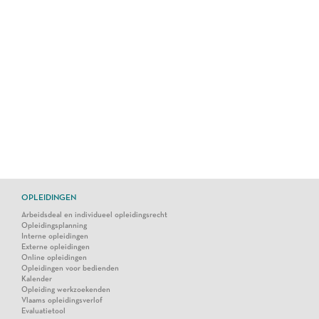
OPLEIDINGEN
Arbeidsdeal en individueel opleidingsrecht
Opleidingsplanning
Interne opleidingen
Externe opleidingen
Online opleidingen
Opleidingen voor bedienden
Kalender
Opleiding werkzoekenden
Vlaams opleidingsverlof
Evaluatietool