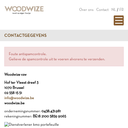
Over ons
Contact
NL
/
FR
CONTACTGEGEVENS
Foute antispamcontrole.
Gelieve de spamcontrole uit te voeren alvorens te verzenden.
Woodwize vzw
Hof ter Vleest dreef 3
1070 Brussel
02 558 15 51
info@woodwize.be
woodwize.be
ondernemingsnummer:
0438.431.981
rekeningnummer:
BE18 2100 5859 9065