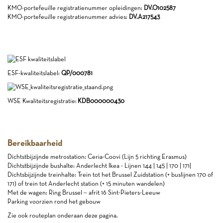
KMO-portefeuille registratienummer opleidingen:
DV.O102587
KMO-portefeuille registratienummer advies:
DV.A217543
ESF-kwaliteitslabel:
QP/000781
WSE Kwaliteitsregistratie:
KDB000000430
Bereikbaarheid
Dichtstbijzijnde metrostation: Ceria-Coovi (Lijn 5 richting Erasmus)
Dichtstbijzijnde bushalte: Anderlecht Ikea - Lijnen 144 | 145 | 170 | 171|
Dichtsbijzijnde treinhalte: Trein tot het Brussel Zuidstation (+ buslijnen 170 of
171) of trein tot Anderlecht station (+ 15 minuten wandelen)
Met de wagen: Ring Brussel – afrit 16 Sint-Pieters-Leeuw
Parking voorzien rond het gebouw
Zie ook routeplan onderaan deze pagina.