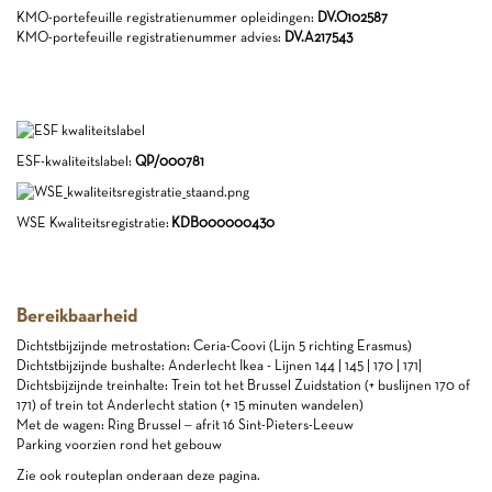
KMO-portefeuille registratienummer opleidingen:
DV.O102587
KMO-portefeuille registratienummer advies:
DV.A217543
ESF-kwaliteitslabel:
QP/000781
WSE Kwaliteitsregistratie:
KDB000000430
Bereikbaarheid
Dichtstbijzijnde metrostation: Ceria-Coovi (Lijn 5 richting Erasmus)
Dichtstbijzijnde bushalte: Anderlecht Ikea - Lijnen 144 | 145 | 170 | 171|
Dichtsbijzijnde treinhalte: Trein tot het Brussel Zuidstation (+ buslijnen 170 of
171) of trein tot Anderlecht station (+ 15 minuten wandelen)
Met de wagen: Ring Brussel – afrit 16 Sint-Pieters-Leeuw
Parking voorzien rond het gebouw
Zie ook routeplan onderaan deze pagina.