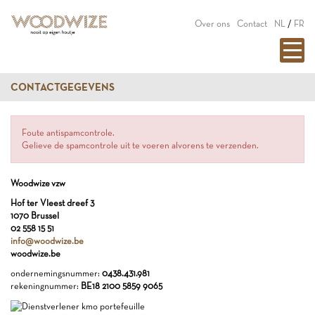
Over ons
Contact
NL
/
FR
CONTACTGEGEVENS
Foute antispamcontrole.
Gelieve de spamcontrole uit te voeren alvorens te verzenden.
Woodwize vzw
Hof ter Vleest dreef 3
1070 Brussel
02 558 15 51
info@woodwize.be
woodwize.be
ondernemingsnummer:
0438.431.981
rekeningnummer:
BE18 2100 5859 9065