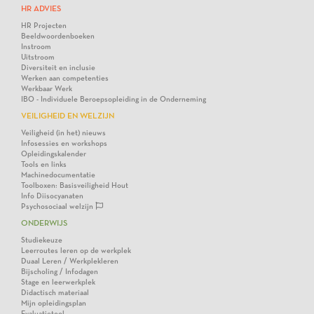
HR ADVIES
HR Projecten
Beeldwoordenboeken
Instroom
Uitstroom
Diversiteit en inclusie
Werken aan competenties
Werkbaar Werk
IBO - Individuele Beroepsopleiding in de Onderneming
VEILIGHEID EN WELZIJN
Veiligheid (in het) nieuws
Infosessies en workshops
Opleidingskalender
Tools en links
Machinedocumentatie
Toolboxen: Basisveiligheid Hout
Info Diisocyanaten
Psychosociaal welzijn
ONDERWIJS
Studiekeuze
Leerroutes leren op de werkplek
Duaal Leren / Werkplekleren
Bijscholing / Infodagen
Stage en leerwerkplek
Didactisch materiaal
Mijn opleidingsplan
Evaluatietool