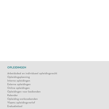
OPLEIDINGEN
Arbeidsdeal en individueel opleidingsrecht
Opleidingsplanning
Interne opleidingen
Externe opleidingen
Online opleidingen
Opleidingen voor bedienden
Kalender
Opleiding werkzoekenden
Vlaams opleidingsverlof
Evaluatietool