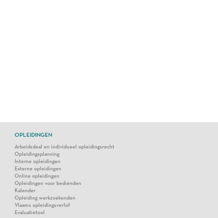
OPLEIDINGEN
Arbeidsdeal en individueel opleidingsrecht
Opleidingsplanning
Interne opleidingen
Externe opleidingen
Online opleidingen
Opleidingen voor bedienden
Kalender
Opleiding werkzoekenden
Vlaams opleidingsverlof
Evaluatietool