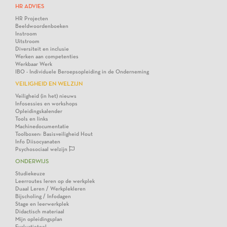
HR ADVIES
HR Projecten
Beeldwoordenboeken
Instroom
Uitstroom
Diversiteit en inclusie
Werken aan competenties
Werkbaar Werk
IBO - Individuele Beroepsopleiding in de Onderneming
VEILIGHEID EN WELZIJN
Veiligheid (in het) nieuws
Infosessies en workshops
Opleidingskalender
Tools en links
Machinedocumentatie
Toolboxen: Basisveiligheid Hout
Info Diisocyanaten
Psychosociaal welzijn
ONDERWIJS
Studiekeuze
Leerroutes leren op de werkplek
Duaal Leren / Werkplekleren
Bijscholing / Infodagen
Stage en leerwerkplek
Didactisch materiaal
Mijn opleidingsplan
Evaluatietool