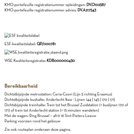
KMO-portefeuille registratienummer opleidingen:
DV.O102587
KMO-portefeuille registratienummer advies:
DV.A217543
ESF-kwaliteitslabel:
QP/000781
WSE Kwaliteitsregistratie:
KDB000000430
Bereikbaarheid
Dichtstbijzijnde metrostation: Ceria-Coovi (Lijn 5 richting Erasmus)
Dichtstbijzijnde bushalte: Anderlecht Ikea - Lijnen 144 | 145 | 170 | 171|
Dichtsbijzijnde treinhalte: Trein tot het Brussel Zuidstation (+ buslijnen 170 of
171) of trein tot Anderlecht station (+ 15 minuten wandelen)
Met de wagen: Ring Brussel – afrit 16 Sint-Pieters-Leeuw
Parking voorzien rond het gebouw
Zie ook routeplan onderaan deze pagina.