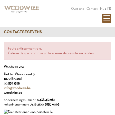
Over ons
Contact
NL
/
FR
CONTACTGEGEVENS
Foute antispamcontrole.
Gelieve de spamcontrole uit te voeren alvorens te verzenden.
Woodwize vzw
Hof ter Vleest dreef 3
1070 Brussel
02 558 15 51
info@woodwize.be
woodwize.be
ondernemingsnummer:
0438.431.981
rekeningnummer:
BE18 2100 5859 9065