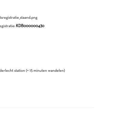
gistratie:
KDB000000430
Anderlecht station (+ 15 minuten wandelen)