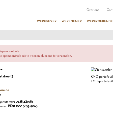
Over ons
Cont
WERKGEVER
WERKNEMER
WERKZOEKENDE
ispamcontrole.
e spamcontrole uit te voeren alvorens te verzenden.
zw
st dreef 3
KMO-portefeuill
l
KMO-portefeuill
ize.be
e
gsnummer:
0438.431.981
mmer:
BE18 2100 5859 9065