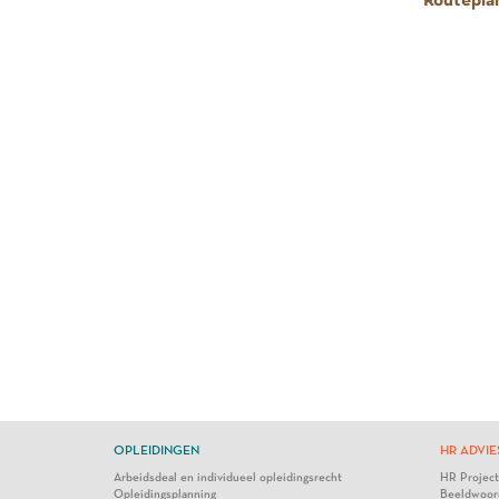
OPLEIDINGEN
HR ADVIE
Arbeidsdeal en individueel opleidingsrecht
HR Projec
Opleidingsplanning
Beeldwoor