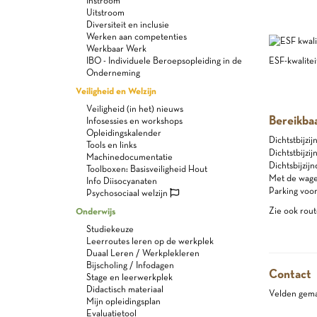
Instroom
Uitstroom
Diversiteit en inclusie
Werken aan competenties
Werkbaar Werk
ESF-kwaliteit
IBO - Individuele Beroepsopleiding in de
Onderneming
Veiligheid en Welzijn
Veiligheid (in het) nieuws
Bereikba
Infosessies en workshops
Opleidingskalender
Dichtstbijzi
Tools en links
Dichtstbijzij
Machinedocumentatie
Dichtsbijzijn
Toolboxen: Basisveiligheid Hout
Met de wagen
Info Diisocyanaten
Parking voo
Psychosociaal welzijn
Zie ook rout
Onderwijs
Studiekeuze
Leerroutes leren op de werkplek
Duaal Leren / Werkplekleren
Bijscholing / Infodagen
Contact
Stage en leerwerkplek
Didactisch materiaal
Velden gemar
Mijn opleidingsplan
Evaluatietool