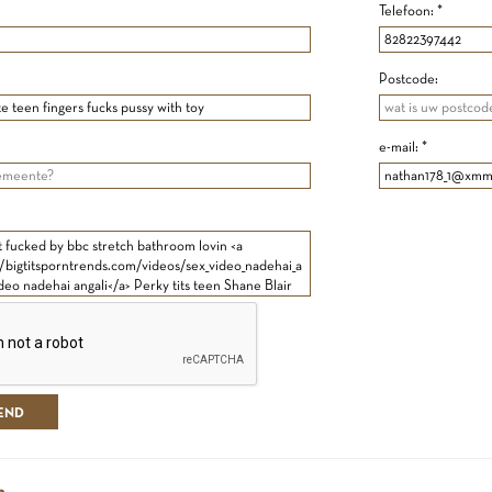
Telefoon: *
Postcode:
e-mail: *
n