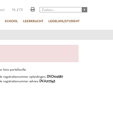
act
NL
/
FR
SCHOOL
LEERKRACHT
LEERLING/STUDENT
e registratienummer opleidingen:
DV.O102587
e registratienummer advies:
DV.A217543