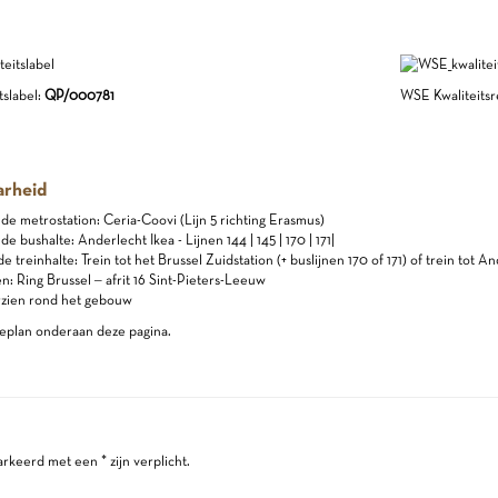
slabel:
QP/000781
WSE Kwaliteitsre
arheid
jnde metrostation: Ceria-Coovi (Lijn 5 richting Erasmus)
nde bushalte: Anderlecht Ikea - Lijnen 144 | 145 | 170 | 171|
de treinhalte: Trein tot het Brussel Zuidstation (+ buslijnen 170 of 171) of trein tot 
: Ring Brussel – afrit 16 Sint-Pieters-Leeuw
rzien rond het gebouw
eplan onderaan deze pagina.
keerd met een * zijn verplicht.