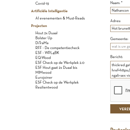
Naam: *
Covid-19
Artificiële Intelligentie
AI evenementen & Must-Reads
Adres:
Projecten
Hout 2x Duaal
Bolster Up
Gemeente:
DiTraMa
RFF - De competentiecheck
ESF - WPL4BK
Bericht:
EQ-Wood
ESF Check op de Werkplek 2.0
ESF Hout gaat 2x Duaal bis
MIMwood
Eurojoiner
ESF Check op de Werkplek
Resilientwood
Routepla