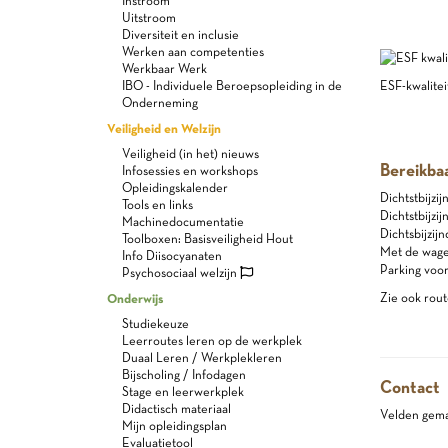
Instroom
Uitstroom
Diversiteit en inclusie
Werken aan competenties
Werkbaar Werk
ESF-kwaliteit
IBO - Individuele Beroepsopleiding in de
Onderneming
Veiligheid en Welzijn
Veiligheid (in het) nieuws
Bereikba
Infosessies en workshops
Opleidingskalender
Dichtstbijzi
Tools en links
Dichtstbijzij
Machinedocumentatie
Dichtsbijzijn
Toolboxen: Basisveiligheid Hout
Met de wagen
Info Diisocyanaten
Parking voo
Psychosociaal welzijn
Zie ook rout
Onderwijs
Studiekeuze
Leerroutes leren op de werkplek
Duaal Leren / Werkplekleren
Bijscholing / Infodagen
Contact
Stage en leerwerkplek
Didactisch materiaal
Velden gemar
Mijn opleidingsplan
Evaluatietool