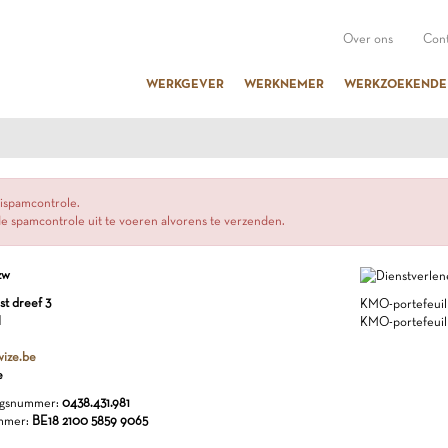
Over ons
Cont
WERKGEVER
WERKNEMER
WERKZOEKENDE
ispamcontrole.
e spamcontrole uit te voeren alvorens te verzenden.
zw
st dreef 3
KMO-portefeuill
l
KMO-portefeuill
ize.be
e
gsnummer:
0438.431.981
mmer:
BE18 2100 5859 9065