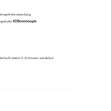
gistratie:
KDB000000430
Anderlecht station (+ 15 minuten wandelen)