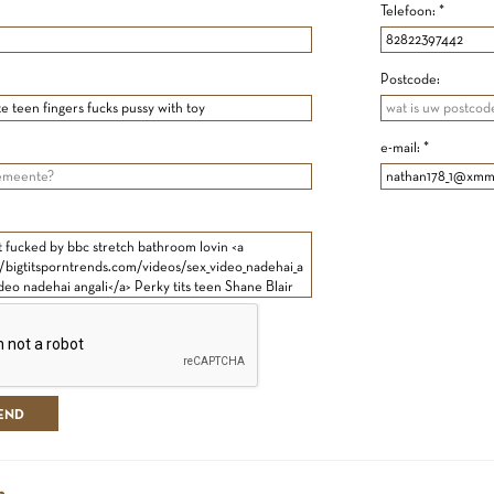
Telefoon: *
Postcode:
e-mail: *
n