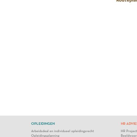
OPLEIDINGEN
HR ADVIE
Arbeidsdeal en individueel opleidingsrecht
HR Projec
Opleidingsplanning
Beeldwoor