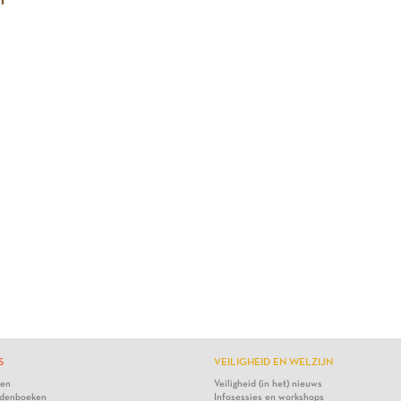
S
VEILIGHEID EN WELZIJN
ten
Veiligheid (in het) nieuws
denboeken
Infosessies en workshops