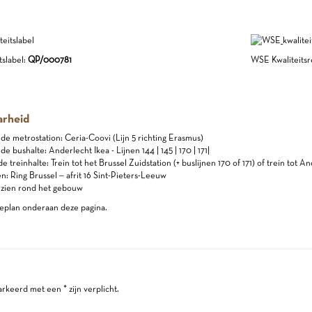
slabel:
QP/000781
WSE Kwaliteitsre
arheid
jnde metrostation: Ceria-Coovi (Lijn 5 richting Erasmus)
nde bushalte: Anderlecht Ikea - Lijnen 144 | 145 | 170 | 171|
de treinhalte: Trein tot het Brussel Zuidstation (+ buslijnen 170 of 171) of trein tot 
: Ring Brussel – afrit 16 Sint-Pieters-Leeuw
rzien rond het gebouw
eplan onderaan deze pagina.
keerd met een * zijn verplicht.