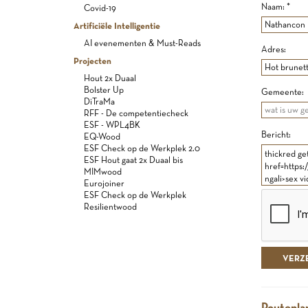
Naam: *
Covid-19
Artificiële Intelligentie
AI evenementen & Must-Reads
Adres:
Projecten
Hout 2x Duaal
Bolster Up
Gemeente:
DiTraMa
RFF - De competentiecheck
ESF - WPL4BK
Bericht:
EQ-Wood
ESF Check op de Werkplek 2.0
ESF Hout gaat 2x Duaal bis
MIMwood
Eurojoiner
ESF Check op de Werkplek
Resilientwood
Routepla