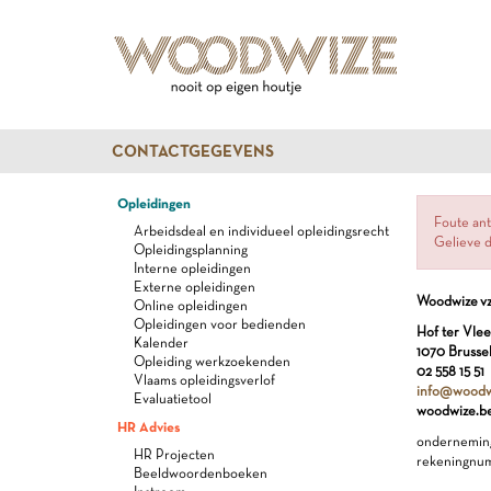
CONTACTGEGEVENS
Opleidingen
Foute ant
Arbeidsdeal en individueel opleidingsrecht
Gelieve d
Opleidingsplanning
Interne opleidingen
Externe opleidingen
Woodwize v
Online opleidingen
Opleidingen voor bedienden
Hof ter Vlee
Kalender
1070 Brusse
Opleiding werkzoekenden
02 558 15 51
Vlaams opleidingsverlof
info@woodw
Evaluatietool
woodwize.b
HR Advies
ondernemin
HR Projecten
rekeningnu
Beeldwoordenboeken