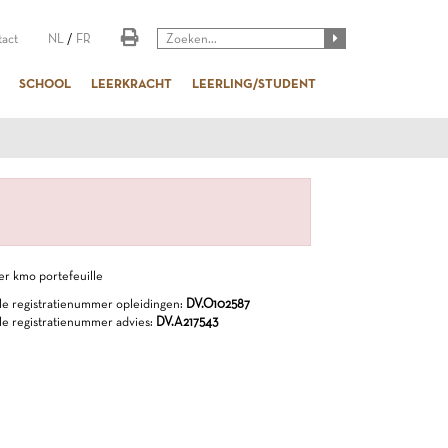
act
NL
/
FR
SCHOOL
LEERKRACHT
LEERLING/STUDENT
e registratienummer opleidingen:
DV.O102587
e registratienummer advies:
DV.A217543